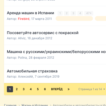
Аренда машин в Испании
1
2
3
4
47
Автор:
Firebird
,
17 марта 2011
аренда машин в испании
дешев
Посоветуйте автосервис с покраской
Автор:
Allviz
,
16 декабря 2012
Машина с русскими/украинскими/белорусскими н
Автор:
Polina
,
28 февраля 2012
Автомобильная страховка
Автор:
Алексейй
,
7 сентября 2019
1
2
3
4
5
6
ВПЕРЁД
Страница 1 из 14
Главная
Жизнь в Испании
Автомобили и автомобилисты в И