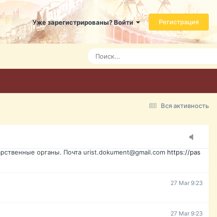
ь справится даже ребенок. Быстрое оформление договора с
Регистрация
Уже зарегистрированы? Войти
Today 3:21
Today 3:24
Today 3:28
Вся активность
15 Mar 16:47
ажданина Украины, id-карта, свидетельство о рождении,
менты. Обмен, восстановление, после утери, первое
рственные органы. Почта urist.dokument@gmail.com
https://pas
27 Mar 9:23
27 Mar 9:23