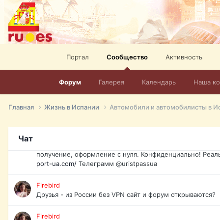
спорт, HD. + Огромная видеотека + 10.000 фильмов и ро
сайта. Наш сайт:
http://mir-tv.club/television-in-spain.html
David16
Книги
Портал
Сообщество
Активность
David16
@David16
Форум
Галерея
Календарь
Наша к
David16
Подскажите пожалуйста, как удалить свой аккаунт из это
Главная
Жизнь в Испании
Автомобили и автомобилисты в И
Юрист юа
Если Вы попали в трудную ситуацию и возникла необхо
Чат
загранпаспорт, идентификационный код инн, гражданств
получение, оформление с нуля. Конфиденциально! Реал
port-ua.com/
Телеграмм @uristpassua
Firebird
Друзья - из России без VPN сайт и форум открываются?
Firebird