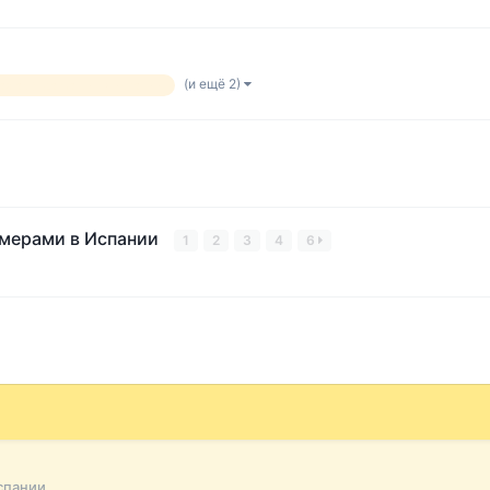
(и ещё 2)
ая аренда машин в испании
омерами в Испании
1
2
3
4
6
спании