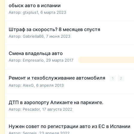
обыск авто в испании
Автор:
gtxplus1
,
6 марта 2023
Штраф за скорость? 8 месяцев спустя
Автор:
Gabriella66
,
7 июня 2023
Смена владельца авто
Автор:
Empresario
,
29 марта 2017
смена владельца авто хестор т
Ремонт и техобслуживание автомобиля
1
2
Автор:
AlexG
,
6 апреля 2013
ДТП в аэропорту Аликанте на паркинге.
Автор:
Pescador
,
17 августа 2022
Нужен совет по регистрации авто из ЕС в Испании
Автор:
Sergejs
,
23 апреля 2022