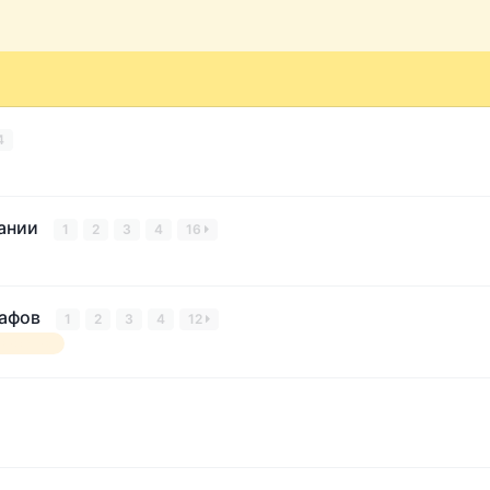
4
пании
1
2
3
4
16
рафов
1
2
3
4
12
движения