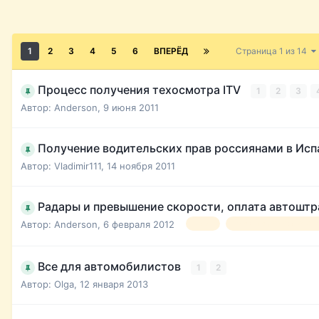
1
2
3
4
5
6
ВПЕРЁД
Страница 1 из 14
Процесс получения техосмотра ITV
1
2
3
Автор:
Anderson
,
9 июня 2011
Получение водительских прав россиянами в Ис
Автор:
Vladimir111
,
14 ноября 2011
Радары и превышение скорости, оплата автошт
Автор:
Anderson
,
6 февраля 2012
ПДД
правила дорожного 
Все для автомобилистов
1
2
Автор:
Olga
,
12 января 2013