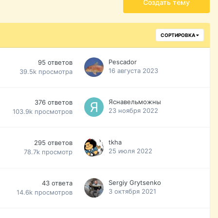
Создать тему
СОРТИРОВКА
Pescador
95
ответов
16 августа 2023
39.5k
просмотра
Яснавельможны
376
ответов
23 ноября 2022
103.9k
просмотров
tkha
295
ответов
25 июля 2022
78.7k
просмотр
Sergiy Grytsenko
43
ответа
3 октября 2021
14.6k
просмотров