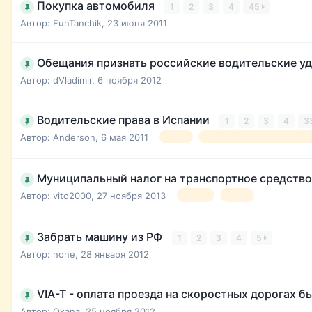
Покупка автомобиля
1
2
3
4
45
Автор:
FunTanchik
,
23 июня 2011
Обещания признать российские водительские у
Автор:
dVladimir
,
6 ноября 2012
Водительские права в Испании
1
2
3
4
3
Автор:
Anderson
,
6 мая 2011
ПДД
правила дорожного движе
Муниципальный налог на транспортное средство
Автор:
vito2000
,
27 ноября 2013
налог
авто
Забрать машину из РФ
1
2
3
4
5
Автор:
none
,
28 января 2012
VIA-T - оплата проезда на скоростных дорогах б
Автор:
Oxana
,
25 ноября 2012