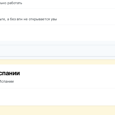
ьно работать
те, а без впн не открывается увы
спании
 Испании