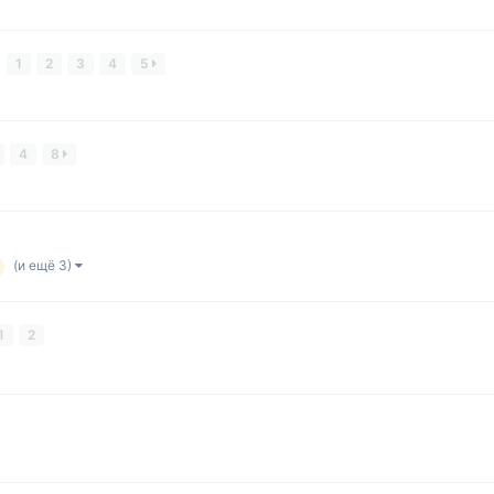
1
2
3
4
5
4
8
(и ещё 3)
1
2