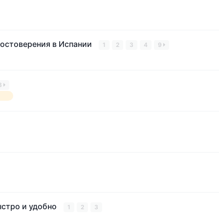
достоверения в Испании
1
2
3
4
9
3
ния
ыстро и удобно
1
2
3