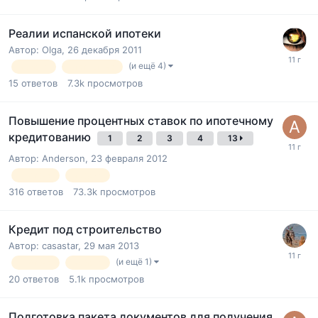
Реалии испанской ипотеки
Автор:
Olga
,
26 декабря 2011
(и ещё 4)
кредит
статистика
15
ответов
7.3k
просмотров
Повышение процентных ставок по ипотечному
кредитованию
1
2
3
4
13
Автор:
Anderson
,
23 февраля 2012
ипотека
кредит
316
ответов
73.3k
просмотров
Кредит под строительство
Автор:
casastar
,
29 мая 2013
(и ещё 1)
ипотека
кредит
20
ответов
5.1k
просмотров
Подготовка пакета документов для получения