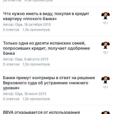
28
ответов
8.6k
просмотров
Что нужно иметь в виду, покупая в кредит
квартиру «плохого банка»
Автор:
Olga
,
18 октября 2013
0
ответов
1.3k
просмотров
Только одна из десяти испанских семей,
попросивших кредит, получает одобрение
банка
Автор:
Olga
,
9 августа 2013
0
ответов
1.2k
просмотров
Банки примут контрмеры в ответ на решение
Верховного суда об устранении «нижнего
уровня»
Автор:
Olga
,
18 июня 2013
0
ответов
1.2k
просмотров
BBVA отказывается от использования