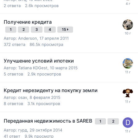
2
ответа
2.6k
просмотров
Получение кредита
1
2
3
4
15
Автор:
Anderson
,
17 апреля 2011
372
ответа
86.5k
просмотра
Улучшение условий ипотеки
Автор:
Tatiana KDGest
,
10 марта 2015
5
ответов
2.9k
просмотров
Кредит нерезиденту на покупку земли
Автор:
osav
,
8 февраля 2015
8
ответов
3.1k
просмотров
Переданная недвижимость в SAREB
1
2
Автор:
гурд
,
29 октября 2014
41
ответ
9.9k
просмотр