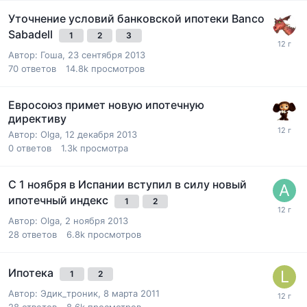
Уточнение условий банковской ипотеки Banco
Sabadell
1
2
3
Автор:
Гоша
,
23 сентября 2013
70
ответов
14.8k
просмотров
Евросоюз примет новую ипотечную
директиву
Автор:
Olga
,
12 декабря 2013
0
ответов
1.3k
просмотра
С 1 ноября в Испании вступил в силу новый
ипотечный индекс
1
2
Автор:
Olga
,
2 ноября 2013
28
ответов
6.8k
просмотров
Ипотека
1
2
Автор:
Эдик_троник
,
8 марта 2011