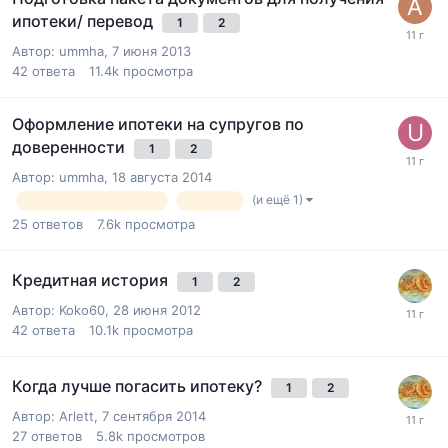
ипотеки/ перевод
1
2
Автор:
ummha
,
7 июня 2013
42
ответа
11.4k
просмотра
Оформление ипотеки на супругов по
доверенности
1
2
Автор:
ummha
,
18 августа 2014
(и ещё 1)
покупка недвижимости
ипотека
25
ответов
7.6k
просмотра
Кредитная история
1
2
Автор:
Koko60
,
28 июня 2012
42
ответа
10.1k
просмотра
Когда лучше погасить ипотеку?
1
2
Автор:
Arlett
,
7 сентября 2014
27
ответов
5.8k
просмотров