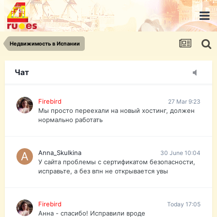
urist.dokument@gmail.com
https://pasport-ua.com/
Телеграмм @uristpassua
Недвижимость в Испании
Firebird
27 Mar 9:23
Друзья - из России без VPN сайт и форум
открываются?
Чат
Firebird
27 Mar 9:23
Мы просто переехали на новый хостинг, должен
нормально работать
Anna_Skulkina
30 June 10:04
У сайта проблемы с сертификатом безопасности,
исправьте, а без впн не открывается увы
Firebird
Today 17:05
Анна - спасибо! Исправили вроде