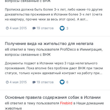
вопросы связанные с ВНЖ
Прописка должна быть более 3-х лет, либо какие-то другие
доказательства проживания в Испании более 3-х лет (счета
на квартиру, прочие чеки за весь этот срок). А вот...
4 мая 2015
19 ответов
3
Получение вида на жительство для нелегала
elli
ответил в тему пользователя
ProfiDeco
в
Иммиграция,
вопросы связанные с ВНЖ
Документы подают в Испании через 3 года нелегального
проживания. Пока вполне без проблем дают ВНЖ при таком
статусе, только нужен адекватный контракт на работу при...
4 мая 2015
19 ответов
6
Основные правила содержания собак в Испании
elli
ответил в тему пользователя
Firebird
в
Наши домашние
животные