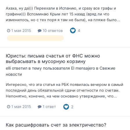
Ахаха, ну да))) Переехали в Испанию, и сразу все графы и
графини))) Вспоминаю Крым лет 15 назад (вряд ли что
изменилось, но с тех поря я там не была), на пляже было...
1 мая 2015
10 ответов
4
домашние животные в Испании
Юристы: письма счастья от ФНС можно
выбрасывать в мусорную корзину
elli
ответил в тему пользователя
El mensajero
в
Свежие
новости
Интересно, что эта статья на РБК появилась вечером в самый
последний день обязательной сдачи отчетности по счетам.
Непонятно, конечно, на чем основано утверждение, что...
1 мая 2015
1 ответ
2
Как расшифровать счет за электричество?