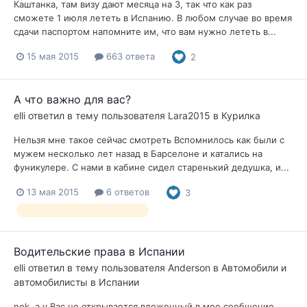
Каштанка, там визу дают месяца на 3, так что как раз
сможете 1 июля лететь в Испанию. В любом случае во время
сдачи паспортом напомните им, что вам нужно лететь в...
15 мая 2015
663 ответа
2
А что важно для вас?
elli
ответил в тему пользователя
Lara2015
в
Курилка
Нельзя мне такое сейчас смотреть Вспомнилось как были с
мужем несколько лет назад в Барселоне и катались на
фуникулере. С нами в кабине сидел старенький дедушка, и...
13 мая 2015
6 ответов
3
отношения истинные ценности
Водительские права в Испании
elli
ответил в тему пользователя
Anderson
в
Автомобили и
автомобилисты в Испании
nek, а у Вас не открывается вложенный в мое сообщение