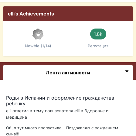
elli's Achievements
1.8k
Newbie (1/14)
Репутация
Лента активности
Роды в Испании и оформление гражданства
ребенку
elli
ответил в тему пользователя
elli
в
Здоровье и
медицина
Ой, я тут много пропустила... Поздравляю с рождением
сына!!!