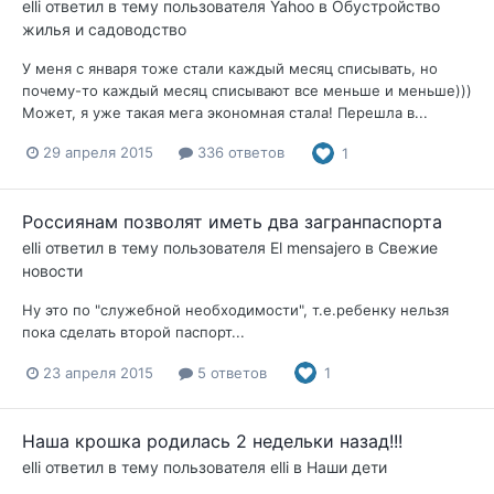
elli
ответил в тему пользователя
Yahoo
в
Обустройство
жилья и садоводство
У меня с января тоже стали каждый месяц списывать, но
почему-то каждый месяц списывают все меньше и меньше)))
Может, я уже такая мега экономная стала! Перешла в...
29 апреля 2015
336 ответов
1
Россиянам позволят иметь два загранпаспорта
elli
ответил в тему пользователя
El mensajero
в
Свежие
новости
Ну это по "служебной необходимости", т.е.ребенку нельзя
пока сделать второй паспорт...
23 апреля 2015
5 ответов
1
Наша крошка родилась 2 недельки назад!!!
elli
ответил в тему пользователя
elli
в
Наши дети