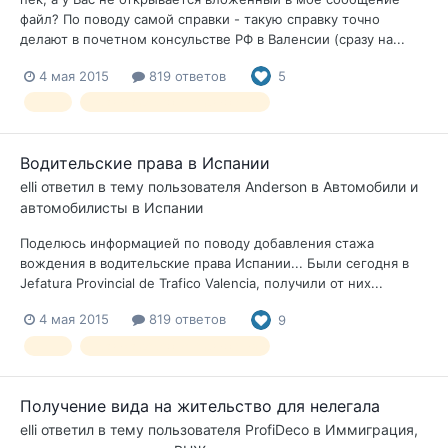
файл? По поводу самой справки - такую справку точно
делают в почетном консульстве РФ в Валенсии (сразу на...
4 мая 2015
819 ответов
5
ПДД
правила дорожного движения
Водительские права в Испании
elli
ответил в тему пользователя
Anderson
в
Автомобили и
автомобилисты в Испании
Поделюсь информацией по поводу добавления стажа
вождения в водительские права Испании... Были сегодня в
Jefatura Provincial de Trafico Valencia, получили от них...
4 мая 2015
819 ответов
9
ПДД
правила дорожного движения
Получение вида на жительство для нелегала
elli
ответил в тему пользователя
ProfiDeco
в
Иммиграция,