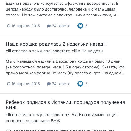
Ездила недавно в консульство оформлять доверенность. В
целом народу было достаточно, человека 4 с малышами
совсем. Но там система с электронными талончиками, и...
16 апреля 2015
34 ответа
5
Наша крошка родилась 2 недельки назад!!!
elli
ответил в тему пользователя
elli
в
Наши дети
Мы с малышкой ездили в Барселону когда ей было 10 дней
(на скоростном поезде, часа 3,5 в одну сторону). Сказать, что
прямо мега комфортно не могу (ну просто сидеть на одном...
16 апреля 2015
34 ответа
5
Ребенок родился в Испании, процедура получения
ВНЖ
elli
ответил в тему пользователя
Vladson
в
Иммиграция,
вопросы связанные с ВНЖ
Liia, мы получали свидетельство о рождении в местном