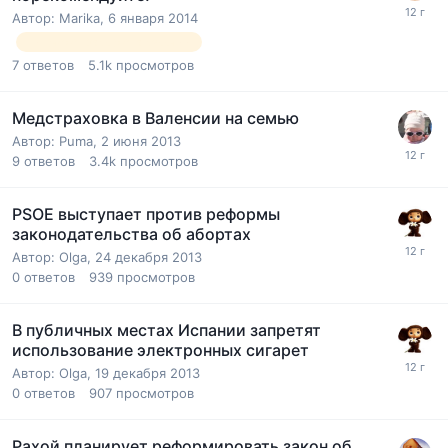
Автор:
Marika
,
6 января 2014
гинеколог барселона русский
7
ответов
5.1k
просмотров
Медстраховка в Валенсии на семью
Автор:
Puma
,
2 июня 2013
9
ответов
3.4k
просмотров
PSOE выступает против реформы
законодательства об абортах
Автор:
Olga
,
24 декабря 2013
0
ответов
939
просмотров
В публичных местах Испании запретят
использование электронных сигарет
Автор:
Olga
,
19 декабря 2013
0
ответов
907
просмотров
Рахой планирует реформировать закон об