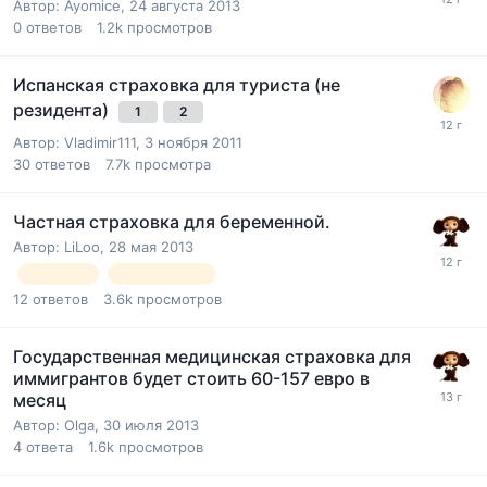
Автор:
Ayomice
,
24 августа 2013
0
ответов
1.2k
просмотров
Испанская страховка для туриста (не
резидента)
1
2
Автор:
Vladimir111
,
3 ноября 2011
30
ответов
7.7k
просмотра
Частная страховка для беременной.
Автор:
LiLoo
,
28 мая 2013
здоровье
беременность
12
ответов
3.6k
просмотров
Государственная медицинская страховка для
иммигрантов будет стоить 60-157 евро в
месяц
Автор:
Olga
,
30 июля 2013
4
ответа
1.6k
просмотров