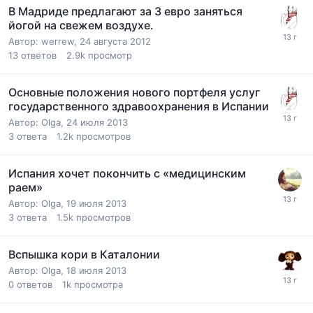
В Мадриде предлагают за 3 евро заняться
йогой на свежем воздухе.
Автор:
werrew
,
24 августа 2012
13
ответов
2.9k
просмотр
Основные положения нового портфеля услуг
государственного здравоохранения в Испании
Автор:
Olga
,
24 июля 2013
3
ответа
1.2k
просмотров
Испания хочет покончить с «медицинским
раем»
Автор:
Olga
,
19 июля 2013
3
ответа
1.5k
просмотров
Вспышка кори в Каталонии
Автор:
Olga
,
18 июля 2013
0
ответов
1k
просмотра