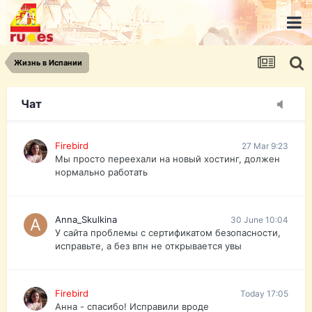
urist.dokument@gmail.com
https://pasport-ua.com/
Телеграмм @uristpassua
Жизнь в Испании
Firebird
27 Mar 9:23
Друзья - из России без VPN сайт и форум
открываются?
Чат
Firebird
27 Mar 9:23
Мы просто переехали на новый хостинг, должен
нормально работать
Anna_Skulkina
30 June 10:04
У сайта проблемы с сертификатом безопасности,
исправьте, а без впн не открывается увы
Firebird
Today 17:05
Анна - спасибо! Исправили вроде