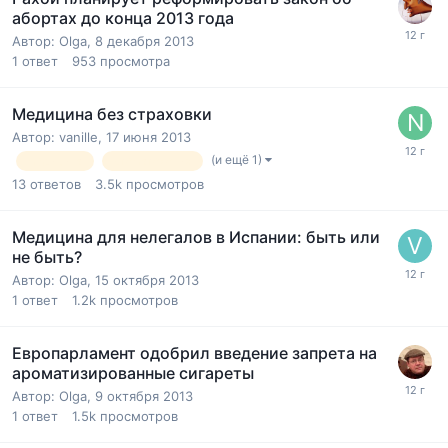
абортах до конца 2013 года
Автор:
Olga
,
8 декабря 2013
1
ответ
953
просмотра
Медицина без страховки
Автор:
vanille
,
17 июня 2013
(и ещё 1)
медицина
стоматология
13
ответов
3.5k
просмотров
Медицина для нелегалов в Испании: быть или
не быть?
Автор:
Olga
,
15 октября 2013
1
ответ
1.2k
просмотров
Европарламент одобрил введение запрета на
ароматизированные сигареты
Автор:
Olga
,
9 октября 2013
1
ответ
1.5k
просмотров