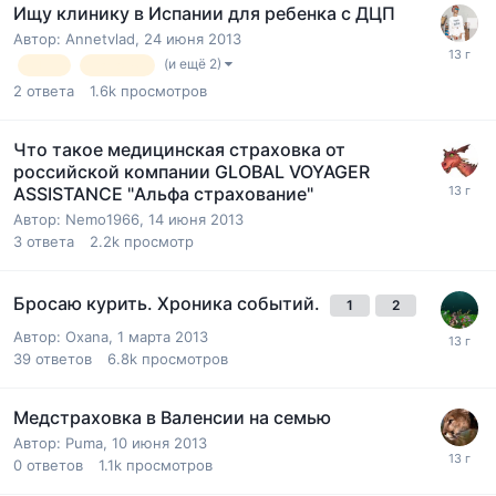
Ищу клинику в Испании для ребенка с ДЦП
Автор:
Annetvlad
,
24 июня 2013
(и ещё 2)
ДЦП
паралич
2
ответа
1.6k
просмотров
Что такое медицинская страховка от
российской компании GLOBAL VOYAGER
ASSISTANCE "Альфа страхование"
Автор:
Nemo1966
,
14 июня 2013
3
ответа
2.2k
просмотр
Бросаю курить. Хроника событий.
1
2
Автор:
Oxana
,
1 марта 2013
39
ответов
6.8k
просмотров
Медстраховка в Валенсии на семью
Автор:
Puma
,
10 июня 2013
0
ответов
1.1k
просмотров