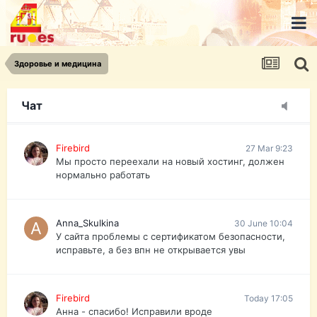
urist.dokument@gmail.com
https://pasport-ua.com/
Телеграмм @uristpassua
Здоровье и медицина
Firebird
27 Mar 9:23
Друзья - из России без VPN сайт и форум
открываются?
Чат
Firebird
27 Mar 9:23
Мы просто переехали на новый хостинг, должен
нормально работать
Anna_Skulkina
30 June 10:04
У сайта проблемы с сертификатом безопасности,
исправьте, а без впн не открывается увы
Firebird
Today 17:05
Анна - спасибо! Исправили вроде