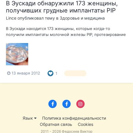
В Эускади обнаружили 173 женщины,
получивших грудные имплантаты PIP
Lince
опубликовал тему в
Здоровье и медицина
В Эускади находится 173 женщины, которые когда-то
получили имплантаты молочной железы PIP, протезирование
дефектного типа, производимого во Франции. Почти все
пациенты были прооперированы в частных клиниках
Гипускоа, кроме одной пациентки, которая предпочла Алаву.
Только восемь случаев произошли в О...
13 января 2012
1
здоровье
Язык
Политика конфиденциальности
Обратная связь
Cookies
2011 - 2026 Федосеев Виктор