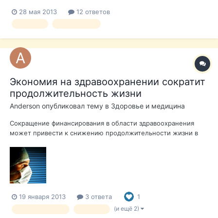
Как я уже писала здесь, было подозрение на беременность,
28 мая 2013
12 ответов
которое в итоге подтвердилось. Срок максимум 6-7 недель,
здоровье
беременность
нужна хорошая страховка. Так как с испанским пока очень
плохо (приехали из др...
Экономия на здравоохранении сократит
продолжительность жизни
Anderson
опубликовал тему в
Здоровье и медицина
Сокращение финансирования в области здравоохранения
может привести к снижению продолжительности жизни в
Испании, которая в настоящее время является одной из
самых высоких в мире. Читать далее
19 января 2013
3 ответа
1
(и ещё 2)
здравоохранение
здоровье