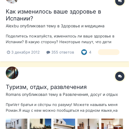
Как изменилось ваше здоровье в
Испании?
Alexbu
опубликовал тему в
Здоровье и медицина
Поделитесь пожалуйста, изменилось ли ваше здоровье в
Испании? В какую сторону? Некоторые пишут, что дети
перестали болеть. Другие же говорят, что онкология
3 декабря 2012
355 ответов
4
здоровье
проявилась.
Туризм, отдых, развлечения
Romans
опубликовал тему в
Развлечения, досуг и отдых
ПриVeт братья и сёстры по разуму! Можете называть меня
Роман.Я ищу с кем можно пообщаться на родном языке,на
разные темы. На протяжении девяти лет я изучаю
натуропатию и не только на собственном АВАтаре. Прочитал
достаточно литературы по этой теме от натуропатов-