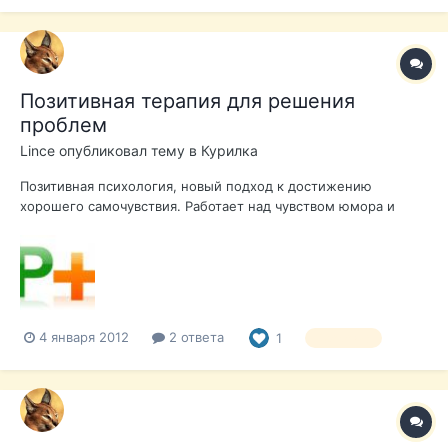
Позитивная терапия для решения
проблем
Lince
опубликовал тему в
Курилка
Позитивная психология, новый подход к достижению
хорошего самочувствия. Работает над чувством юмора и
благодарности. И предлагает смотреть в будущее. Это -
краткая терапии, которая делает акцент на позитив и
решения проблем. Работа с пациентом с целью развития
благодарности и ежедневног...
4 января 2012
2 ответа
1
Здоровье