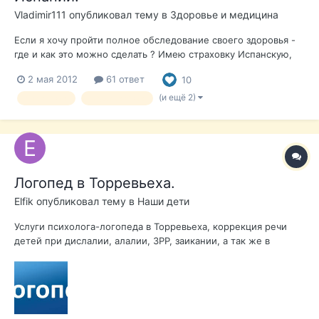
Vladimir111
опубликовал тему в
Здоровье и медицина
Если я хочу пройти полное обследование своего здоровья -
где и как это можно сделать ? Имею страховку Испанскую,
но она на Испанском и наверное на случай заболевания.. А
2 мая 2012
61 ответ
10
как можно за ранее пройти для профилактики и понять
насколько я укрепил свое здоровье даже в Сибири ?
(и ещё 2)
Страховка
медстраховка
Существуют ли тут про...
Логопед в Торревьеха.
Elfik
опубликовал тему в
Наши дети
Услуги психолога-логопеда в Торревьеха, коррекция речи
детей при дислалии, алалии, ЗРР, заикании, а так же в
постинсультный период, людям преклонного возраста.
Занятия возможны с выездом на дом, а так же в кабинете по
адресу : Calle Pedro Lorca. Удобно заниматься с ребенком,
пока родители тренируютс...