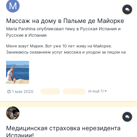
Массаж на дому в Пальме де Майорке
Maria Parshina
опубликовал тему в
Русская Испания и
Русские в Испании
Меня зовут Мария. Вот уже 10 лет живу на Майорке.
Занимаюсь оказанием услуг массажа и уходом за лицом на
дому. В особенности глубокий массаж всего тела,
антицелюлитный массаж, расслабляющий, лечебный массаж,
рефлексология. Также работаю тренером французской
компании Anne Semonin. Есть свой сайт: htt...
(и ещё 1)
1 мая 2020
массаж
здоровье
Медицинская страховка нерезидента
Испании!