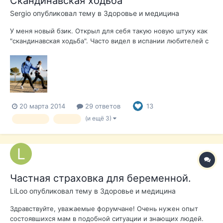
Скандинавская ходьба
Sergio
опубликовал тему в
Здоровье и медицина
У меня новый бзик. Открыл для себя такую новую штуку как
"скандинавская ходьба". Часто видел в испании любителей с
лыжными палочками (как мне казалось) и без лыж Еще как
то усмехнулся что странные товарищи, "лыжники" летом И
как я ошибался. Никогда не думал что это так классно.
Мягкая рас...
20 марта 2014
29 ответов
13
(и ещё 3)
здоровье
спорт
Частная страховка для беременной.
LiLoo
опубликовал тему в
Здоровье и медицина
Здравствуйте, уважаемые форумчане! Очень нужен опыт
состоявшихся мам в подобной ситуации и знающих людей.