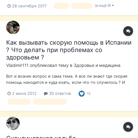
(и ещё 9)
28 сентября 2017
дети
испания
Как вызывать скорую помощь в Испании
? Что делать при проблемах со
здоровьем ?
Vladimir111
опубликовал тему в
Здоровье и медицина
Вот и возник вопрос и сама тема. А все ли знают где скорая
помощь находится и куда ехать, если что-то случилось ? И
вообще как вызывать скорую или необходимо всегда самим
2 июня 2012
30 ответов
11
самим куда-то ехать в своем городе ? Вот например у себя в
Кальпе я даже этого и не знаю ? А кто может знает где
здоровье
скорая помощь
ближ...