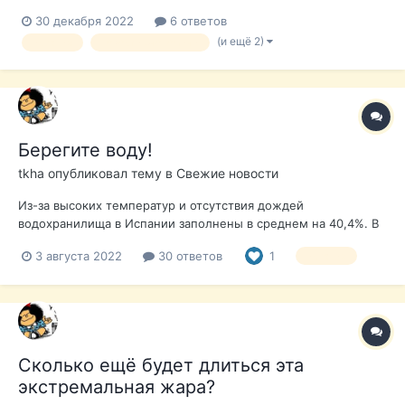
стране, которые начинают действовать с 1 января 2023 года.
30 декабря 2022
6 ответов
Что это за меры? Чеки номиналом 200 евро - для семей,
(и ещё 2)
испания
новости экономики
общий годовой доход которых не превышает 27.000 евро и
собственность которых...
Берегите воду!
tkha
опубликовал тему в
Свежие новости
Из-за высоких температур и отсутствия дождей
водохранилища в Испании заполнены в среднем на 40,4%. В
Андалусии, например, ситуация экстремальная - всего 12,7%
3 августа 2022
30 ответов
1
испания
(хуже было только в 2008 году). В связи с этим власти
некоторых автономий ввели меры по экономии воды - от
запреты на полив садов, напол...
Сколько ещё будет длиться эта
экстремальная жара?