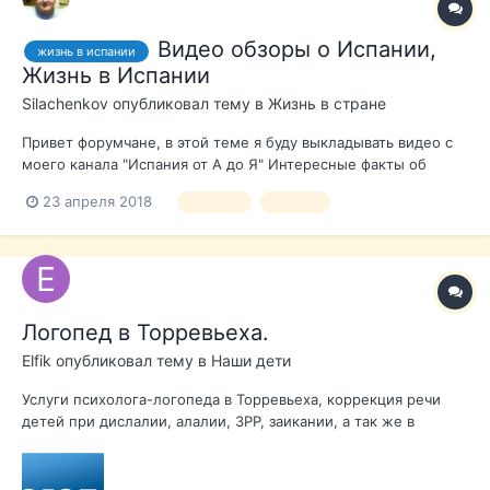
Видео обзоры о Испании,
жизнь в испании
Жизнь в Испании
Silachenkov
опубликовал тему в
Жизнь в стране
Привет форумчане, в этой теме я буду выкладывать видео с
моего канала "Испания от А до Я" Интересные факты об
Испании, жизнь соочественников в Испании и т.д. Всем
23 апреля 2018
испания
обзоры
приятного просмотра!
Логопед в Торревьеха.
Elfik
опубликовал тему в
Наши дети
Услуги психолога-логопеда в Торревьеха, коррекция речи
детей при дислалии, алалии, ЗРР, заикании, а так же в
постинсультный период, людям преклонного возраста.
Занятия возможны с выездом на дом, а так же в кабинете по
адресу : Calle Pedro Lorca. Удобно заниматься с ребенком,