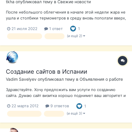
tkha
опубликовал тему в
Свежие новости
После небольшого облегчения в начале этой недели жара не
ушла и столбики термометров в среду вновь поползли вверх,
особенно на западе материковой Испании. Что это -
21 июля 2022
1 ответ
1
продолжение той "волны жары", которая терзала нас на
прошлой неделе, или пора говорить о третьей "волне" ща
(и ещё 2)
погода в испании
испания
это лето? Как говорят...
Создание сайтов в Испании
Vadim Savelyev
опубликовал тему в
Объявления о работе
Здравствуйте. Хочу предложить вам услуги по созданию
сайта. Думаю сайт визитка хорошо поднимет ваш авторитет и
бизнес. На свой сайт вы можете выкладывать свои работы,
22 марта 2012
9 ответов
1
услуги и предложения в любом количестве. Качественно и
профессионально. Цена сайта от 190 евро. Мой телефон 622
(и ещё 3)
Создание сайтов
Испания
313 220, Вадим. Сайт...