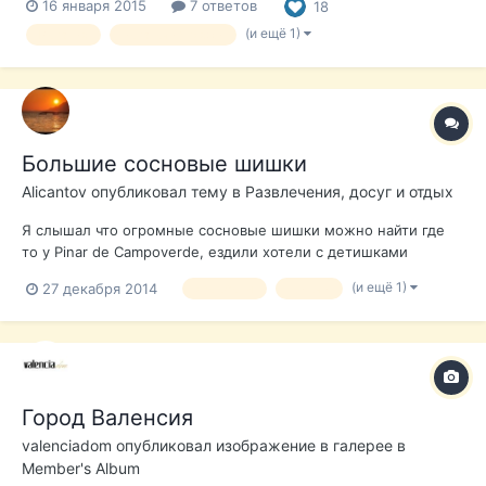
16 января 2015
7 ответов
18
(и ещё 1)
Испания
испанские пляжи
Большие сосновые шишки
Alicantov
опубликовал тему в
Развлечения, досуг и отдых
Я слышал что огромные сосновые шишки можно найти где
то у Pinar de Campoverde, ездили хотели с детишками
насобирать, но так и не нашли -( может кто знает где их
(и ещё 1)
27 декабря 2014
лес сосны
шишки
можно найти в районе Торревьехи, Ориуэлы Косты?
Город Валенсия
valenciadom
опубликовал изображение в галерее в
Member's Album