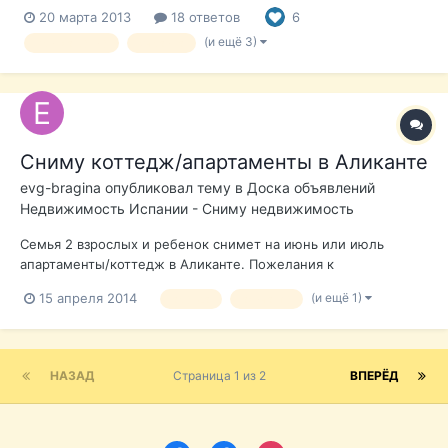
для гражданина Украины? Насколько я понял из информации
20 марта 2013
18 ответов
6
на сайте посольства Испании в Украине, то облегченного
визового режима между Украиной и Испанией нет. Требуется
(и ещё 3)
приглашение
Украина
офрмить приглашение на специа...
Сниму коттедж/апартаменты в Аликанте
evg-bragina
опубликовал тему в
Доска объявлений
Недвижимость Испании - Сниму недвижимость
Семья 2 взрослых и ребенок снимет на июнь или июль
апартаменты/коттедж в Аликанте. Пожелания к
недвижимости: 2 спальни, бассейн на территории,
(и ещё 1)
15 апреля 2014
аренда
аликанте
инфраструктура (магазины, кафе), рядом с морем (в пешей
доступности).
НАЗАД
Страница 1 из 2
ВПЕРЁД