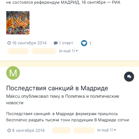
не состоялся референдум МАДРИД, 16 сентября — РИА
Новости. Министр иностранных дел Испании Хосе Мануэль
Гарсия-Маргальо заявил, что правительство не остановится
ни перед какими законными мерами, лишь бы не допустить
отделения Каталонии...
16 сентября 2014
1 ответ
1
(и ещё 1)
Испания
Каталония
Последствия санкций в Мадриде
Makcu
опубликовал тему в
Политика и политические
новости
Последствия санкций: в Мадриде фермерам пришлось
бесплатно раздать тысячи тонн продукции В Мадриде сотни
испанцев, приехавших в столицу из разных регионов страны,
(и ещё 1)
8 сентября 2014
санкци
Мадрид
выстроились в очередь за бесплатными продуктами – любой
желающий мог получить по три пакета