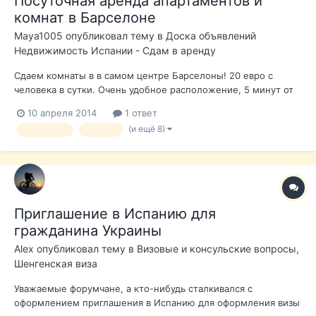
Посуточная аренда апартаментов и
комнат в Барселоне
Maya1005
опубликовал тему в
Доска объявлений
Недвижимость Испании - Сдам в аренду
Сдаем комнаты в в самом центре Барселоны! 20 евро с
человека в сутки. Очень удобное расположение, 5 минут от
метро Jaume I. Рядом все достопримечательности,
10 апреля 2014
1 ответ
Готический квартал, пляж, Триумфальная Арка. Чистые,
(и ещё 8)
барселона
аренда
светлые апартаменты, есть все необходимое, 2 сан. узла,
комнаты светлые с балконами, воз...
Приглашение в Испанию для
гражданина Украины
Alex
опубликовал тему в
Визовые и консульские вопросы,
Шенгенская виза
Уважаемые форумчане, а кто-нибудь сталкивался с
оформлением приглашения в Испанию для оформления визы