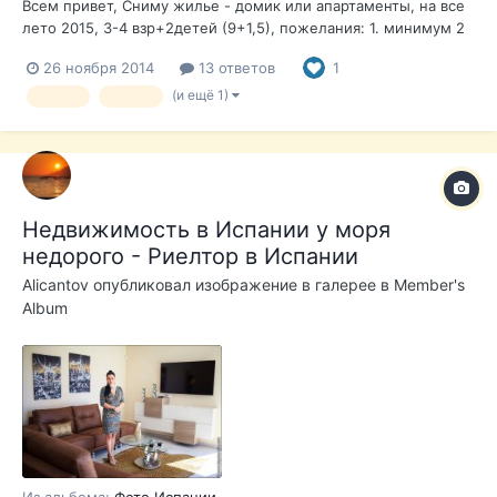
Всем привет, Сниму жилье - домик или апартаменты, на все
лето 2015, 3-4 взр+2детей (9+1,5), пожелания: 1. минимум 2
спальни, лучше 3, 2. Море недалеко, и желательно чистое, 3.
26 ноября 2014
13 ответов
1
Купить покушать тоже недалеко, 4.Развлечения чуть
поближе, в пешей доступности - кабачки, площадки для
(и ещё 1)
сниму
жилье
детей и тд,...
Недвижимость в Испании у моря
недорого - Риелтор в Испании
Alicantov
опубликовал изображение в галерее в
Member's
Album