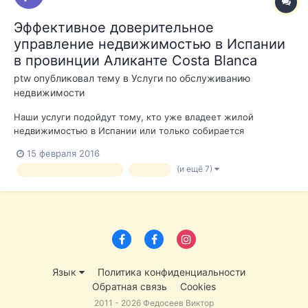
Эффективное доверительное
управление недвижимостью в Испании
в провинции Аликанте Costa Blanca
ptw
опубликовал тему в
Услуги по обслуживанию
недвижимости
Наши услуги подойдут тому, кто уже владеет жилой
недвижимостью в Испании или только собирается
совершить покупку квартиры, дома или апартаментов. При
15 февраля 2016
этом желает получать регулярный доход в твердой валюте,
(и ещё 7)
управление квартирами
уборка
от сдачи в аренду своей недвижимости (что на сегодняшний
день очень актуально). Покупая недви...
Язык
Политика конфиденциальности
Обратная связь
Cookies
2011 - 2026 Федосеев Виктор