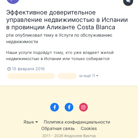
Эффективное доверительное
управление недвижимостью в Испании
в провинции Аликанте Costa Blanca
ptw
опубликовал тему в
Услуги по обслуживанию
недвижимости
Наши услуги подойдут тому, кто уже владеет жилой
недвижимостью в Испании или только собирается
совершить покупку квартиры, дома или апартаментов. При
15 февраля 2016
этом желает получать регулярный доход в твердой валюте,
(и ещё 7)
управление квартирами
уборка
от сдачи в аренду своей недвижимости (что на сегодняшний
день очень актуально). Покупая недви...
Язык
Политика конфиденциальности
Обратная связь
Cookies
2011 - 2026 Федосеев Виктор