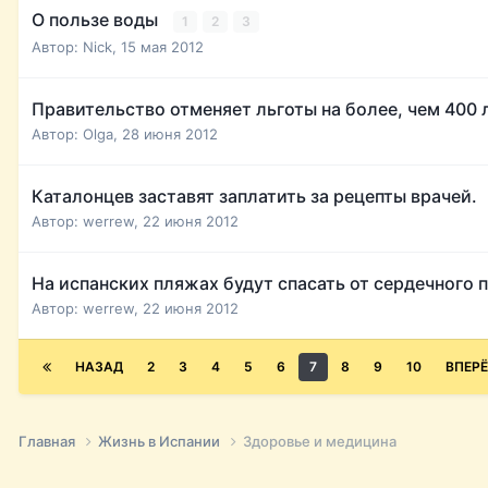
О пользе воды
1
2
3
Автор:
Nick
,
15 мая 2012
Правительство отменяет льготы на более, чем 400 
Автор:
Olga
,
28 июня 2012
Каталонцев заставят заплатить за рецепты врачей.
Автор:
werrew
,
22 июня 2012
На испанских пляжах будут спасать от сердечного 
Автор:
werrew
,
22 июня 2012
НАЗАД
2
3
4
5
6
7
8
9
10
ВПЕР
Главная
Жизнь в Испании
Здоровье и медицина