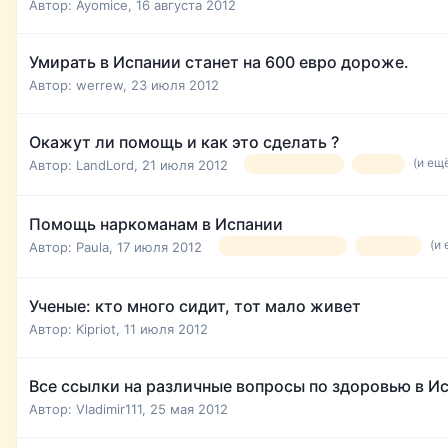
Автор:
Ayomice
,
16 августа 2012
Умирать в Испании станет на 600 евро дороже.
Автор:
werrew
,
23 июля 2012
Окажут ли помощь и как это сделать ?
(и ещ
Автор:
LandLord
,
21 июля 2012
беременность
роды
Помощь наркоманам в Испании
(и 
Автор:
Paula
,
17 июля 2012
наркотики помощь
лечение
Ученые: кто много сидит, тот мало живет
Автор:
Kipriot
,
11 июля 2012
Все ссылки на различные вопросы по здоровью в И
Автор:
Vladimir111
,
25 мая 2012