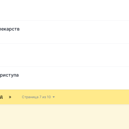
лекарств
приступа
ЁД
Страница 7 из 10