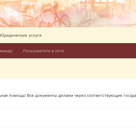
ликов. Абонемент на 4 тв всего 12,5 Евро в месяц! Легко настроит
Тел: +972-526-384-339
Юридические услуги
оманда
Пользователи в сети
го форума?т из э
димость в оформлении документов, то мы поможем Вам! Паспорт гр
о Украины, вид на жительство, права и другие сопутствующие доку
ьная помощь! Все документы делаем через соответствующие госуда