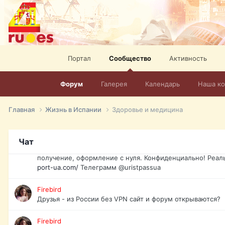
спорт, HD. + Огромная видеотека + 10.000 фильмов и ро
сайта. Наш сайт:
http://mir-tv.club/television-in-spain.html
David16
Книги
Портал
Сообщество
Активность
David16
@David16
Форум
Галерея
Календарь
Наша к
David16
Подскажите пожалуйста, как удалить свой аккаунт из это
Главная
Жизнь в Испании
Здоровье и медицина
Юрист юа
Если Вы попали в трудную ситуацию и возникла необхо
Чат
загранпаспорт, идентификационный код инн, гражданств
получение, оформление с нуля. Конфиденциально! Реал
port-ua.com/
Телеграмм @uristpassua
Firebird
Друзья - из России без VPN сайт и форум открываются?
Firebird