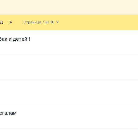
ЁД
Страница 7 из 10
ак и детей !
егалам