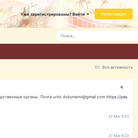
ь справится даже ребенок. Быстрое оформление договора с
Регистрация
Уже зарегистрированы? Войти
Today 3:21
Today 3:24
Today 3:28
Вся активность
15 Mar 16:47
ажданина Украины, id-карта, свидетельство о рождении,
менты. Обмен, восстановление, после утери, первое
рственные органы. Почта urist.dokument@gmail.com
https://pas
27 Mar 9:23
27 Mar 9:23