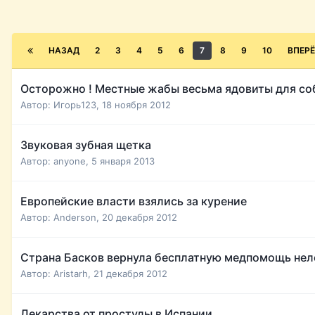
НАЗАД
2
3
4
5
6
7
8
9
10
ВПЕР
Осторожно ! Местные жабы весьма ядовиты для соб
Автор:
Игорь123
,
18 ноября 2012
Звуковая зубная щетка
Автор:
anyone
,
5 января 2013
Европейские власти взялись за курение
Автор:
Anderson
,
20 декабря 2012
Страна Басков вернула бесплатную медпомощь нел
Автор:
Aristarh
,
21 декабря 2012
Лекарства от простуды в Испании