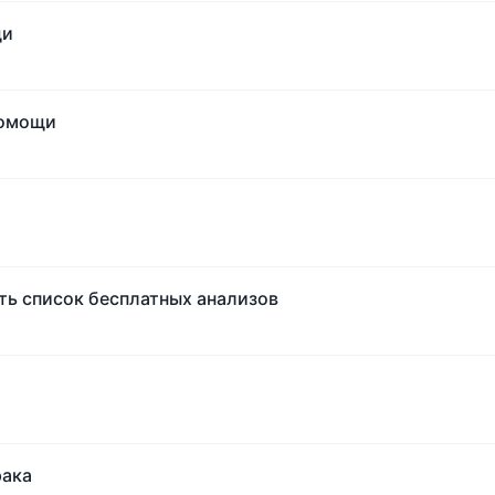
щи
помощи
ть список бесплатных анализов
рака