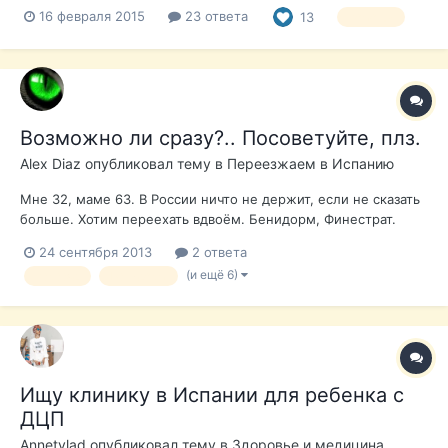
символическую плату.Ну, скажем бензин пополам. Например
16 февраля 2015
23 ответа
13
помощь
Ребята есть ящик,два свежих мандарин(только вчера
собрали),урожай хороший столько не съедим.Заберите
деткам,очень вкусные. Самовывоз из...
Возможно ли сразу?.. Посоветуйте, плз.
Alex Diaz
опубликовал тему в
Переезжаем в Испанию
Мне 32, маме 63. В России ничто не держит, если не сказать
больше. Хотим переехать вдвоём. Бенидорм, Финестрат.
Есть средства и на квартиру, и засветить на счёте. Вопросы:
24 сентября 2013
2 ответа
Стоит ли сразу подавать на no lucrativa? С какой
(и ещё 6)
переезд
Бенидорм
вероятностью дадут, если предварительно купить квартиру
(~70K...
Ищу клинику в Испании для ребенка с
ДЦП
Annetvlad
опубликовал тему в
Здоровье и медицина