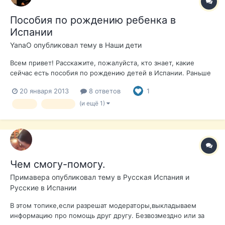
Пособия по рождению ребенка в
Испании
YanaO
опубликовал тему в
Наши дети
Всем привет! Расскажите, пожалуйста, кто знает, какие
сейчас есть пособия по рождению детей в Испании. Раньше
была разовая выплата в размере 2500 евро (cheque bebe),
20 января 2013
8 ответов
1
которую отменили с 1 января 2011года. Спасибо!
(и ещё 1)
дети
помощь
Чем смогу-помогу.
Примавера
опубликовал тему в
Русская Испания и
Русские в Испании
В этом топике,если разрешат модераторы,выкладываем
информацию про помощь друг другу. Безвозмездно или за