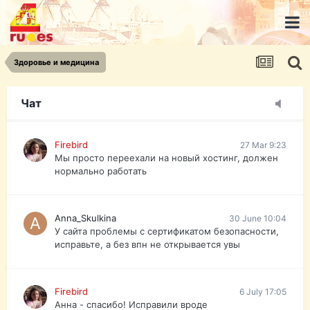
urist.dokument@gmail.com
https://pasport-ua.com/
Телеграмм @uristpassua
Здоровье и медицина
Firebird
27 Mar 9:23
Друзья - из России без VPN сайт и форум
открываются?
Чат
Firebird
27 Mar 9:23
Мы просто переехали на новый хостинг, должен
нормально работать
Anna_Skulkina
30 June 10:04
У сайта проблемы с сертификатом безопасности,
исправьте, а без впн не открывается увы
Firebird
6 July 17:05
Анна - спасибо! Исправили вроде