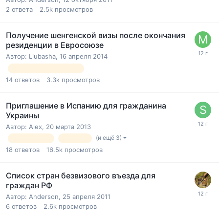
2
ответа
2.5k
просмотров
Получение шенгенской визы после окончания
резиденции в Евросоюзе
Автор:
Liubasha
,
16 апреля 2014
виза шенген резиденция
14
ответов
3.3k
просмотров
Приглашение в Испанию для гражданина
Украины
Автор:
Alex
,
20 марта 2013
(и ещё 3)
приглашение
Украина
18
ответов
16.5k
просмотров
Список стран безвизового въезда для
граждан РФ
Автор:
Anderson
,
25 апреля 2011
6
ответов
2.6k
просмотров