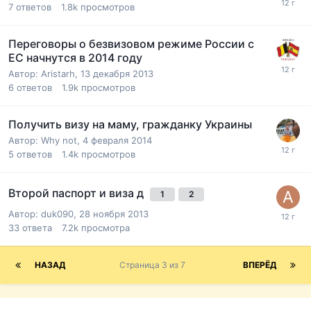
7
ответов
1.8k
просмотров
Переговоры о безвизовом режиме России с
ЕС начнутся в 2014 году
Автор:
Aristarh
,
13 декабря 2013
6
ответов
1.9k
просмотров
Получить визу на маму, гражданку Украины
Автор:
Why not
,
4 февраля 2014
5
ответов
1.4k
просмотров
Второй паспорт и виза д
1
2
Автор:
duk090
,
28 ноября 2013
33
ответа
7.2k
просмотра
НАЗАД
Страница 3 из 7
ВПЕРЁД