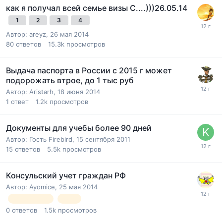
как я получал всей семье визы С....)))26.05.14
1
2
3
4
Автор:
areyz
,
26 мая 2014
80
ответов
15.3k
просмотров
Выдача паспорта в России с 2015 г может
подорожать втрое, до 1 тыс руб
Автор:
Aristarh
,
18 июня 2014
1
ответ
1.2k
просмотров
Документы для учебы более 90 дней
Автор: Гость Firebird,
15 сентября 2011
15
ответов
5.5k
просмотров
Консульский учет граждан РФ
Автор:
Ayomice
,
25 мая 2014
консульство
учет
0
ответов
1.5k
просмотров