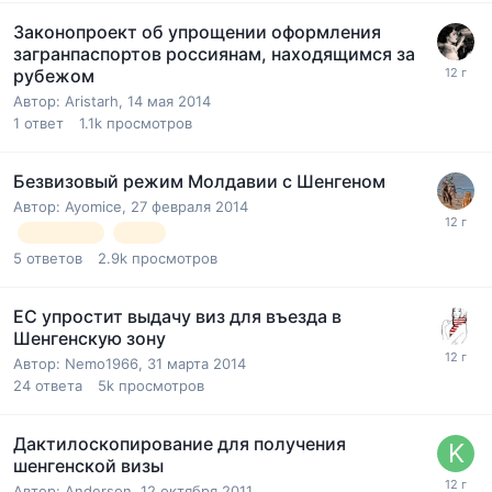
Законопроект об упрощении оформления
загранпаспортов россиянам, находящимся за
рубежом
Автор:
Aristarh
,
14 мая 2014
1
ответ
1.1k
просмотров
Безвизовый режим Молдавии с Шенгеном
Автор:
Ayomice
,
27 февраля 2014
Молдавия
виза
5
ответов
2.9k
просмотров
ЕС упростит выдачу виз для въезда в
Шенгенскую зону
Автор:
Nemo1966
,
31 марта 2014
24
ответа
5k
просмотров
Дактилоскопирование для получения
шенгенской визы
Автор:
Anderson
,
12 октября 2011