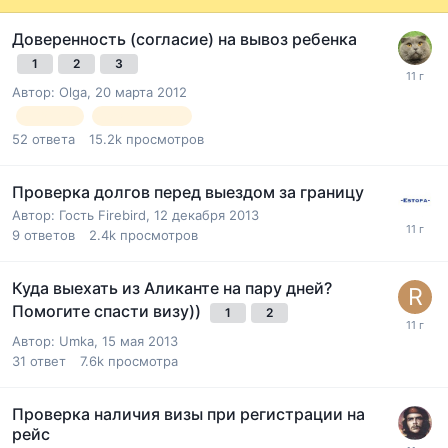
Доверенность (согласие) на вывоз ребенка
1
2
3
Автор:
Olga
,
20 марта 2012
ребенок
доверенность
52
ответа
15.2k
просмотров
Проверка долгов перед выездом за границу
Автор: Гость Firebird,
12 декабря 2013
9
ответов
2.4k
просмотров
Куда выехать из Аликанте на пару дней?
Помогите спасти визу))
1
2
Автор:
Umka
,
15 мая 2013
31
ответ
7.6k
просмотра
Проверка наличия визы при регистрации на
рейс