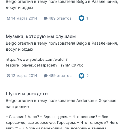
Belgo
ответил в тему пользователя
Belgo
в
Развлечения,
досуг и отдых
14 марта 2014
489 ответов
1
Музыка, которую мы слушаем
Belgo
ответил в тему пользователя
Belgo
в
Развлечения,
досуг и отдых
https://www.youtube.com/watch?
feature=player_detailpage&v=isYhMK3tP0c
12 марта 2014
489 ответов
2
Шутки и анекдоты.
Belgo
ответил в тему пользователя
Anderson
в
Хорошее
настроение
– Сахалин? Алло? – Здеся, здеся. – Что решили? – Все
хоросе-до, все хоросе-до. Горосуем. – Что голосуем? Чего
вдруг? – К Японии переходим, да, всеобщим тайным...