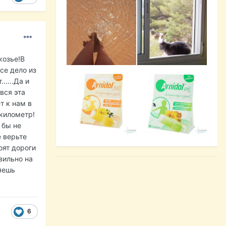
козье!В
се дело из
....Да и
вся эта
т к нам в
 километр!
 бы не
е верьте
роят дороги
вильно на
яешь
6