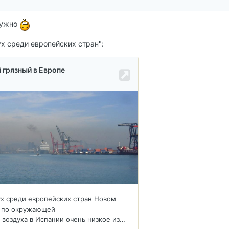
адужно
х среди европейских стран":