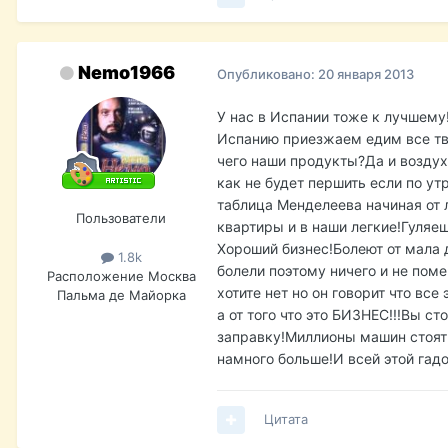
Nemo1966
Опубликовано:
20 января 2013
У нас в Испании тоже к лучшему
Испанию приезжаем едим все тв
чего наши продукты?Да и воздух!
как не будет першить если по у
таблица Менделеева начиная от 
Пользователи
квартиры и в наши легкие!Гуляе
Хороший бизнес!Болеют от мала д
1.8k
болели поэтому ничего и не поме
Расположение
Москва
хотите нет но он говорит что все
Пальма де Майорка
а от того что это БИЗНЕС!!!Вы с
заправку!Миллионы машин стоят 
намного больше!И всей этой га
Цитата