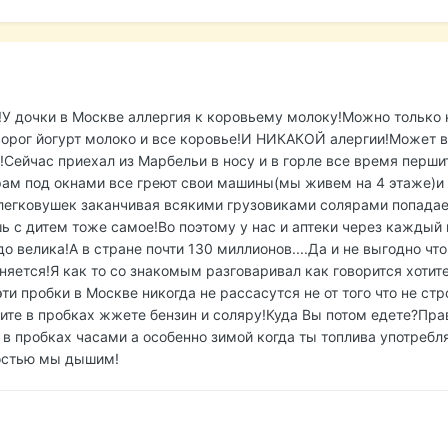
!У дочки в Москве аллергия к коровьему молоку!Можно только 
орог йогурт молоко и все коровье!И НИКАКОЙ алергии!Может в
Сейчас приехал из Марбельи в носу и в горле все время першит..
трам под окнами все греют свои машины(мы живем на 4 этаже)и 
легковушек заканчивая всякими грузовиками солярами попадае
шь с дитем тоже самое!Во поэтому у нас и аптеки через каждый
о велика!А в стране почти 130 миллионов....Да и не выгодно что
няется!Я как то со знакомым разговаривал как говорится хотит
 эти пробки в Москве никогда не рассасутся не от того что не ст
тоите в пробках жжете бензин и соляру!Куда Вы потом едете?Пра
в пробках часами а особенно зимой когда ты топлива употребл
достью мы дышим!