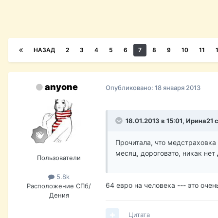
НАЗАД
2
3
4
5
6
7
8
9
10
11
anyone
Опубликовано:
18 января 2013
18.01.2013 в 15:01, Ирина21 
Прочитала, что медстраховка 
месяц, дороговато, никак нет
Пользователи
5.8k
64 евро на человека --- это очен
Расположение
СПб/
Дения
Цитата