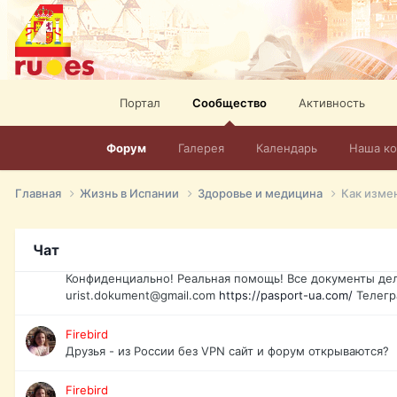
elevision-in-spain.html
Тел: +972-526-384-339
David16
Книги
David16
Портал
Сообщество
Активность
@David16
Форум
Галерея
Календарь
Наша к
David16
Подскажите пожалуйста, как удалить свой аккаунт из это
Главная
Жизнь в Испании
Здоровье и медицина
Как изме
Юрист юа
Если Вы попали в трудную ситуацию и возникла необхо
Украины, id-карта, свидетельство о рождении, загранпа
Чат
права и другие сопутствующие документы. Обмен, восст
Конфиденциально! Реальная помощь! Все документы дел
urist.dokument@gmail.com
https://pasport-ua.com/
Телегр
Firebird
Друзья - из России без VPN сайт и форум открываются?
Firebird