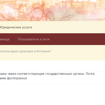
Юридические услуги
оманда
Пользователи в сети
го форума?т из э
нилось ваше здоровье в Испании?
димость в оформлении документов, то мы поможем Вам! Паспорт г
спорт, идентификационный код инн, гражданство Украины, вид на ж
ановление, после утери, первое получение, оформление с нуля.
аем через соответствующие государственные органы. Почта
амм @uristpassua