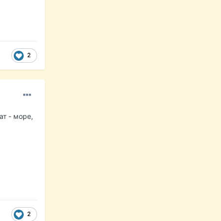
2
ат - море,
2