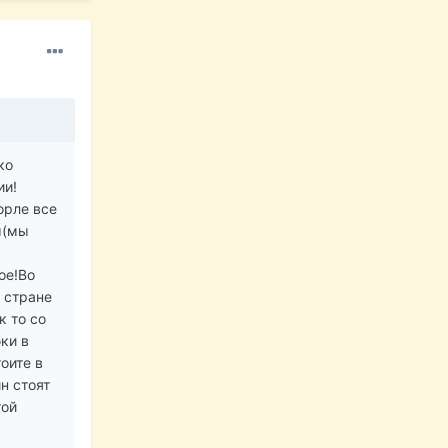
ко
ии!
орле все
ы(мы
ое!Во
 стране
к то со
бки в
тоите в
н стоят
той