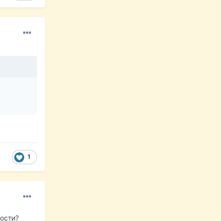
1
ности?