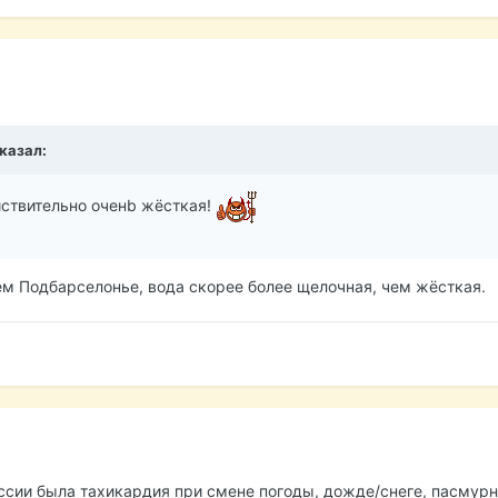
сказал:
йствительно оченb жёсткая!
м Подбарселонье, вода скорее более щелочная, чем жёсткая.
России была тахикардия при смене погоды, дожде/снеге, пасмур