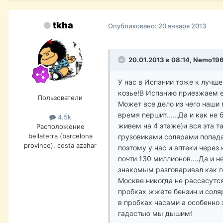
tkha
Опубликовано:
20 января 2013
20.01.2013 в 08:14, Nemo19
У нас в Испании тоже к лучш
козье!В Испанию приезжаем е
Пользователи
Может все дело из чего наши 
время першит......Да и как н
4.5k
живем на 4 этаже)и вся эта 
Расположение
bellaterra (barcelona
грузовиками солярами попада
province), costa azahar
поэтому у нас и аптеки через
почти 130 миллионов....Да и н
знакомым разговаривал как гов
Москве никогда не рассасутся 
пробках жжете бензин и соля
в пробках часами а особенно 
гадостью мы дышим!