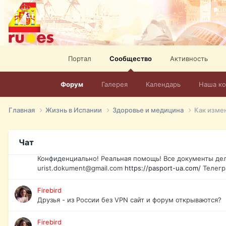
elevision-in-spain.html
Тел: +972-526-384-339
David16
Книги
David16
Портал
Сообщество
Активность
@David16
Форум
Галерея
Календарь
Наша к
David16
Подскажите пожалуйста, как удалить свой аккаунт из это
Главная
Жизнь в Испании
Здоровье и медицина
Как изме
Юрист юа
Если Вы попали в трудную ситуацию и возникла необхо
Украины, id-карта, свидетельство о рождении, загранпа
Чат
права и другие сопутствующие документы. Обмен, восст
Конфиденциально! Реальная помощь! Все документы дел
urist.dokument@gmail.com
https://pasport-ua.com/
Телегр
Firebird
Друзья - из России без VPN сайт и форум открываются?
Firebird