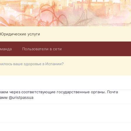
Юридические услуги
оманда
Пользователи в сети
го форума?т из э
нилось ваше здоровье в Испании?
димость в оформлении документов, то мы поможем Вам! Паспорт г
спорт, идентификационный код инн, гражданство Украины, вид на ж
ановление, после утери, первое получение, оформление с нуля.
аем через соответствующие государственные органы. Почта
амм @uristpassua