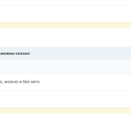
ьможны
сказал:
о, можно и без него