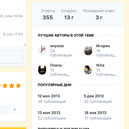
Ответы
Создано
Последний ответ
30 June 10:04
355
13 г
3 г
6 July 17:05
ЛУЧШИЕ АВТОРЫ В ЭТОЙ ТЕМЕ
anyone
Игорян
24
16
публикации
публикаций
Oxana
tkha
15
15
публикаций
публикаций
ПОПУЛЯРНЫЕ ДНИ
12 мая 2013
5 дек 2012
39 публикаций
35 публикаций
ки
0
13 мая 2013
18 янв 2013
22 публикации
21 публикация