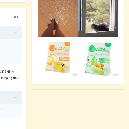
Испании
а вернулся
.