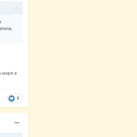
в
атила,
 моря в
2