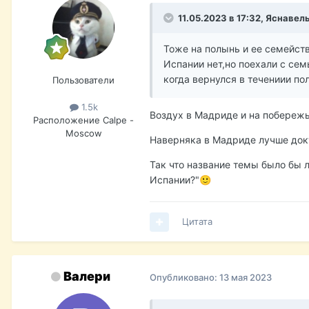
11.05.2023 в 17:32,
Яснавел
Тоже на полынь и ее семейств
Испании нет,но поехали с сем
когда вернулся в течениии по
Пользователи
1.5k
Воздух в Мадриде и на побережь
Расположение
Calpe -
Moscow
Наверняка в Мадриде лучше докт
Так что название темы было бы 
Испании?"
🙂
Цитата
Валери
Опубликовано:
13 мая 2023