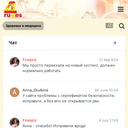
urist.dokument@gmail.com
https://pasport-ua.com/
Телеграмм @uristpassua
Здоровье и медицина
Firebird
27 Mar 9:23
Друзья - из России без VPN сайт и форум
открываются?
Чат
Firebird
27 Mar 9:23
Мы просто переехали на новый хостинг, должен
нормально работать
Anna_Skulkina
30 June 10:04
У сайта проблемы с сертификатом безопасности,
исправьте, а без впн не открывается увы
Firebird
6 July 17:05
Анна - спасибо! Исправили вроде