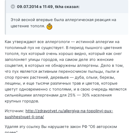
09.07.2014 в 11:49, tkha сказал:
Этой весной впервые была аллергическая реакция на
цветение тополя.
Как утверждают все аллергологи — истинной аллергии на
тополиный пух не существует. В период пышного цветения
тополя, пух который очень хорошо видно, который как снег
заполоняет улицы городов, на самом деле это женские
соцветия, в которых не обнаружены аллергены. Дело в том,
что пух является активным переносчиком пыльцы, пыли и
спор прочих растений, деревьев — дуба, ольхи, березы,
лещины, и еще тысячи различных трав и цветов, которые
цветут одновременно с тополями, и в свою очередь являются
сильнейшими аллергенами для 25% — 30% населения
крупных городов.
Источник:
http://zdravotvet.ru/allergiya-na-topolinyj-pux-
sushhestvuet-li-ona/
Удаляя эту ссылку Вы нарушаете закон РФ "Об авторском
праве".