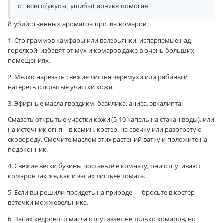
от всего(укусы, ушибы) арника помогает
8 убийственных ароматов против комаров.
1. Сто граммов камфары или валерьянки, испаряемые над
горелкой, избавят от мух и комаров даже в очень больших
помещениях.
2. Мелко нарезать свежие листья черемухи или рябины и
натереть открытые участки кожи.
3. Эфирные масла гвоздикм, базилика, аниса, эвкалипта:
Смазать открытые участки кожи (5-10 капель на стакан воды), или
на источник огня – в камин, костер, на свечку или разогретую
сковороду. Смочите маслом этих растений ватку и положите на
подоконник.
4. Свежие ветки бузины поставьте в комнату, они отпугивают
комаров так же, как и запах листьев томата.
5. Если вы решили посидеть на природе — бросьте в костер
веточки можжевельника.
6. Запах кедрового масла отпугивает не только комаров, но