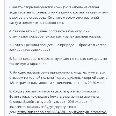
Смазать открытые участки кожи (5-10 капель на стакан
воды), или на источник огня – в камин, костер, на свечку или
разогретую сковороду. Смочите маслом этих растений
ватку и положите на подоконник.
4. Свежие ветки бузины поставьте в комнату, они
отпугивают комаров так же, как и запах листьев томата.
5. Если вы решили посидеть на природе — бросьте в костер
веточки можжевельника.
6. Запах кедрового масла отпугивает не только комаров, но
также мух и тараканов.
7. Ни одно насекомое не прикоснется к лицу, если умыться
отваром из корней полыни (горсть рубленых корней залить
1,5 литрами воды, довести до кипения, настоять 20-30 мин.).
8. Когда у вас закончится жидкость для электрического
фумигатора, не спешите бежать в магазин за сменным
блоком. Залейте в пустой пузырек 100% экстракт (!)
эвкалипта. Комары забудут дорогу в ваш
дом.
http://top.thepo.st/528848/8-ubiystvennyih-aromatov-