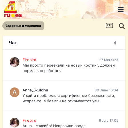
urist.dokument@gmail.com
https://pasport-ua.com/
Телеграмм @uristpassua
Здоровье и медицина
Firebird
27 Mar 9:23
Друзья - из России без VPN сайт и форум
открываются?
Чат
Firebird
27 Mar 9:23
Мы просто переехали на новый хостинг, должен
нормально работать
Anna_Skulkina
30 June 10:04
У сайта проблемы с сертификатом безопасности,
исправьте, а без впн не открывается увы
Firebird
6 July 17:05
Анна - спасибо! Исправили вроде