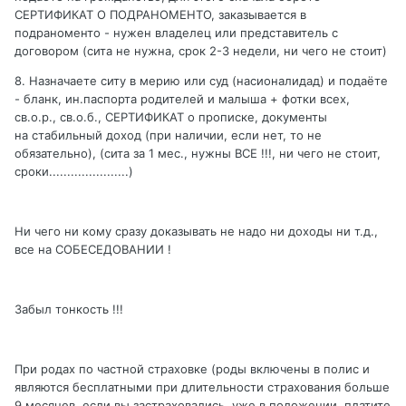
СЕРТИФИКАТ О ПОДРАНОМЕНТО, заказывается в
подраноменто - нужен владелец или представитель с
договором (сита не нужна, срок 2-3 недели, ни чего не стоит)
8. Назначаете ситу в мерию или суд (насионалидад) и подаёте
- бланк, ин.паспорта родителей и малыша + фотки всех,
св.о.р., св.о.б., СЕРТИФИКАТ о прописке, документы
на стабильный доход (при наличии, если нет, то не
обязательно), (сита за 1 мес., нужны ВСЕ !!!, ни чего не стоит,
сроки......................)
Ни чего ни кому сразу доказывать не надо ни доходы ни т.д.,
все на СОБЕСЕДОВАНИИ !
Забыл тонкость !!!
При родах по частной страховке (роды включены в полис и
являются бесплатными при длительности страхования больше
9 месяцев, если вы застраховались, уже в положении, платите