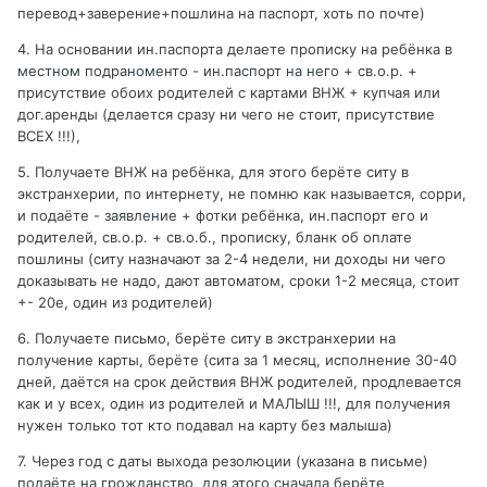
перевод+заверение+пошлина на паспорт, хоть по почте)
4. На основании ин.паспорта делаете прописку на ребёнка в
местном подраноменто - ин.паспорт на него + св.о.р. +
присутствие обоих родителей с картами ВНЖ + купчая или
дог.аренды (делается сразу ни чего не стоит, присутствие
ВСЕХ !!!),
5. Получаете ВНЖ на ребёнка, для этого берёте ситу в
экстранхерии, по интернету, не помню как называется, сорри,
и подаёте - заявление + фотки ребёнка, ин.паспорт его и
родителей, св.о.р. + св.о.б., прописку, бланк об оплате
пошлины (ситу назначают за 2-4 недели, ни доходы ни чего
доказывать не надо, дают автоматом, сроки 1-2 месяца, стоит
+- 20е, один из родителей)
6. Получаете письмо, берёте ситу в экстранхерии на
получение карты, берёте (сита за 1 месяц, исполнение 30-40
дней, даётся на срок действия ВНЖ родителей, продлевается
как и у всех, один из родителей и МАЛЫШ !!!, для получения
нужен только тот кто подавал на карту без малыша)
7. Через год с даты выхода резолюции (указана в письме)
подаёте на грожданство, для этого сначала берёте