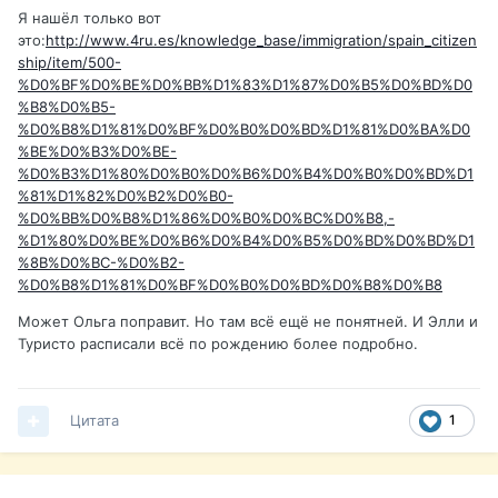
Я нашёл только вот
это:
http://www.4ru.es/knowledge_base/immigration/spain_citizen
ship/item/500-
%D0%BF%D0%BE%D0%BB%D1%83%D1%87%D0%B5%D0%BD%D0
%B8%D0%B5-
%D0%B8%D1%81%D0%BF%D0%B0%D0%BD%D1%81%D0%BA%D0
%BE%D0%B3%D0%BE-
%D0%B3%D1%80%D0%B0%D0%B6%D0%B4%D0%B0%D0%BD%D1
%81%D1%82%D0%B2%D0%B0-
%D0%BB%D0%B8%D1%86%D0%B0%D0%BC%D0%B8,-
%D1%80%D0%BE%D0%B6%D0%B4%D0%B5%D0%BD%D0%BD%D1
%8B%D0%BC-%D0%B2-
%D0%B8%D1%81%D0%BF%D0%B0%D0%BD%D0%B8%D0%B8
Может Ольга поправит. Но там всё ещё не понятней. И Элли и
Туристо расписали всё по рождению более подробно.
Цитата
1