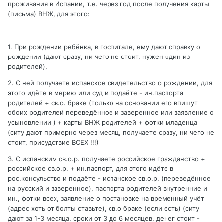
проживания в Испании, т.е. через год после получения карты
(письма) ВНЖ, для этого:
1. При рождении ребёнка, в госпитале, ему дают справку о
рождении (дают сразу, ни чего не стоит, нужен один из
родителей),
2. С ней получаете испанское свидетельство о рождении, для
этого идёте в мерию или суд и подаёте - ин.паспорта
родителей + св.о. браке (только на основании его впишут
обоих родителей переведённое и заверенное или заявление о
усыновлении ) + карты ВНЖ родителей + фотки младенца
(ситу дают примерно через месяц, получаете сразу, ни чего не
стоит, присудствие ВСЕХ !!!)
3. С испанским св.о.р. получаете российское гражданство +
российское св.о.р. + ин.паспорт, для этого идёте в
рос.консульство и подаёте - испанское св.о.р. (переведённое
на русский и заверенное), паспорта родителей внутренние и
ин., фотки всех, заявление о постановке на временный учёт
(адрес хоть от болты ставьте), св.о браке (если есть) (ситу
дают за 1-3 месяца, сроки от 3 до 6 месяцев, денег стоит -