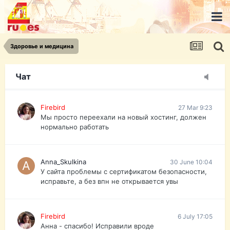
urist.dokument@gmail.com
https://pasport-ua.com/
Телеграмм @uristpassua
Здоровье и медицина
Firebird
27 Mar 9:23
Друзья - из России без VPN сайт и форум
открываются?
Чат
Firebird
27 Mar 9:23
Мы просто переехали на новый хостинг, должен
нормально работать
Anna_Skulkina
30 June 10:04
У сайта проблемы с сертификатом безопасности,
исправьте, а без впн не открывается увы
Firebird
6 July 17:05
Анна - спасибо! Исправили вроде