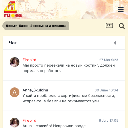
urist.dokument@gmail.com
https://pasport-ua.com/
Телеграмм @uristpassua
Деньги, Банки, Экономика и финансы
Firebird
27 Mar 9:23
Друзья - из России без VPN сайт и форум
открываются?
Чат
Firebird
27 Mar 9:23
Мы просто переехали на новый хостинг, должен
нормально работать
Anna_Skulkina
30 June 10:04
У сайта проблемы с сертификатом безопасности,
исправьте, а без впн не открывается увы
Firebird
6 July 17:05
Анна - спасибо! Исправили вроде