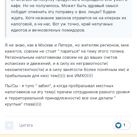
кафе. Но не получилось. Может быть здравый смысл
побудит отменить эту поправку о физ. лицах? Будем
ждать. Хотя незнание законов отразится не на клерках из
налоговой, а на нас. Вот уж точно, край непуганых
идиотов и вечнозеленых помидоров.
Я не знаю, как в Москве и Питере, но жителям регионов, мне
кажется, совсем не стоит " париться" на тему этого топика.
Региональным налоговикам совсем не до ваших счетов
испанских и движений, и в силу их неграмотности(
некомпетентности) и в силу занятости более понятным им( и
прибыльным для них) тем))))) все ИМХО))))
Пы/Сы : я тупо " забил", а когда пробрасывал местных
налоговиков на эту тему( причем сотрудников разного уровня
и территориальной принадлежности) все они делали "
круглые" глаза)))))
Цитата
1