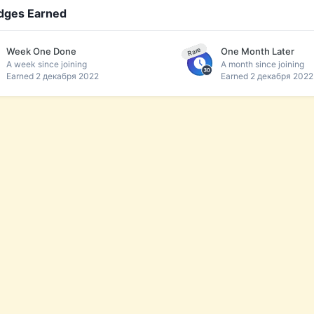
dges Earned
Week One Done
One Month Later
Rare
A week since joining
A month since joining
Earned
2 декабря 2022
Earned
2 декабря 2022