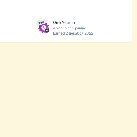
One Year In
Rare
A year since joining
Earned
2 декабря 2022