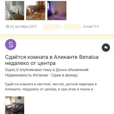
отпуске. Рядом торговые центры, автобусные остановки, до
пляжа 10 мин. пешком. Посуточно. До 3 дней 50 евро в
сутки, от...
(и ещё 1)
22 октября 2017
аликанте
carolinas
Сдаётся комната в Аликанте Benalua
недалеко от центра
Super_V
опубликовал тему в
Доска объявлений
Недвижимость Испании - Сдам в аренду
Сдаётся комната в светлой, чистой, уютной квартире в
Аликанте. Недалеко от центра, и при этом в тихом и
спокойном районе Benalua. В квартире имеется все для
проживания. Гостиная с балконом, кухня и ванная с окном. В
здании имеется лифт. Продовольственные магазины, рынок,
банки...