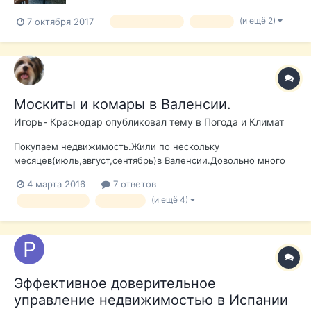
(и ещё 2)
7 октября 2017
alicante benalua
alicante
Москиты и комары в Валенсии.
Игорь- Краснодар
опубликовал тему в
Погода и Климат
Покупаем недвижимость.Жили по нескольку
месяцев(июль,август,сентябрь)в Валенсии.Довольно много
комаров.Но от них помогали сетки на окнах,жалюзи с
4 марта 2016
7 ответов
щелями(плюс кондюк).А вот от более мелких москитов
(и ещё 4)
валенсиядения
аликанте
спасения нет,пробираются во все щели,под одежду.Утром
дети все искусанные,да и взрослым достаётся.Где е...
Эффективное доверительное
управление недвижимостью в Испании