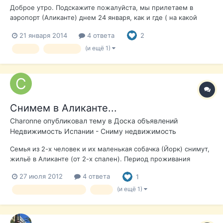
Доброе утро. Подскажите пожалуйста, мы прилетаем в
аэропорт (Аликанте) днем 24 января, как и где ( на какой
стойке или стоянке) можно найти такси в аэропорту, чтобы
21 января 2014
4 ответа
2
добраться в сам г. Аликанте (Gran Via SuperMarket)? И какая
будет приблизительная стоимость? Хотелось бы бы
(и ещё 1)
Такси
аэропорт
воспользоваться...
Снимем в Аликанте...
Charonne
опубликовал тему в
Доска объявлений
Недвижимость Испании - Сниму недвижимость
Семья из 2-х человек и их маленькая собачка (Йорк) снимут,
жильё в Аликанте (от 2-х спален). Период проживания
07.01.13 - 17.02.14 ОБЯЗАТЕЛЬНО НАЛИЧИЕ БЫСТРОГО
27 июля 2012
4 ответа
1
ИНТЕРНЕТА (необходим для работы). Предпочтение,
развитая инфраструктура (магазины. кафе, рынок) и пешая
(и ещё 1)
квартира апартаменты
дом
доступность до моря, для прогу...