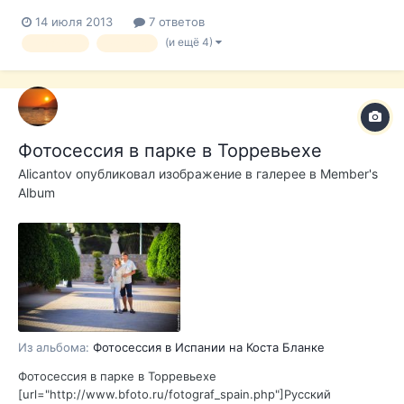
безбумажных операций с доменами на русском языке вот
14 июля 2013
7 ответов
такое http://help.r01.ru/kb_upload/file/redeleg_pers_r01.doc
(и ещё 4)
нотариус
испания
Фотосессия в парке в Торревьехе
Alicantov
опубликовал изображение в галерее в
Member's
Album
Из альбома:
Фотосессия в Испании на Коста Бланке
Фотосессия в парке в Торревьехе
[url="http://www.bfoto.ru/fotograf_spain.php"]Русский