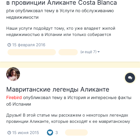
в провинции Аликанте Costa Blanca
ptw
опубликовал тему в
Услуги по обслуживанию
недвижимости
Наши услуги подойдут тому, кто уже владеет жилой
недвижимостью в Испании или только собирается
совершить покупку квартиры, дома или апартаментов. При
15 февраля 2016
этом желает получать регулярный доход в твердой валюте,
(и ещё 7)
управление квартирами
уборка
от сдачи в аренду своей недвижимости (что на сегодняшний
день очень актуально). Покупая недви...
Мавританские легенды Аликанте
Firebird
опубликовал тему в
История и интересные факты
об Испании
Друзья! В этой статье мы расскажем о некоторых легендах
провинции Аликанте, которые восходят к ее мавританскому
прошлому
15 июня 2015
3
аликанте