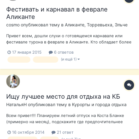
Фестивать и карнавал в феврале
Аликанте
cosmo
опубликовал тему в
Аликанте, Торревьеха, Эльче
Привет всем, дошли слухи о готовящемся карнавале или
фестивале турона в феврале в Аликанте. Кто обладает более
подробными сведениями отпишитесь пожалуйста!
17 января 2015
6 ответов
(и ещё 1)
Аликанте
Фестивать
Ищу лучшее место для отдыха на КБ
НатальяН
опубликовал тему в
Курорты и города отдыха
Всем привет!!! Планируем летний отпуск на Коста Бланке
(примерно на месяц), подскажите где предпочтительнее
остановиться, чтобы пляж был обязательно - песчаный,
16 октября 2014
21 ответ
чистый, местность где много зелени, красивый променад,