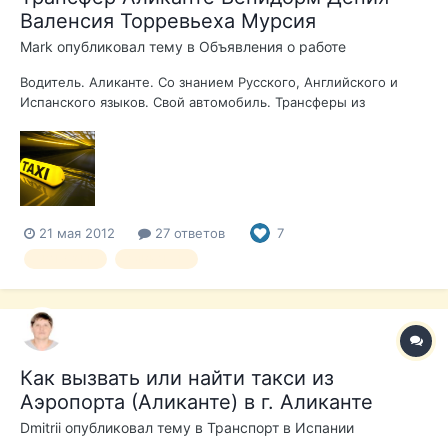
Валенсия Торревьеха Мурсия
Mark
опубликовал тему в
Объявления о работе
Водитель. Аликанте. Со знанием Русского, Английского и
Испанского языков. Свой автомобиль. Трансферы из
аэропорта по всем направлениям и обратно. Все типы
перевозок. Марк +34 668 838 060 autocostablanca@mail.ru
21 мая 2012
27 ответов
7
ТРАНСФЕР
АЛИКАНТЕ
Как вызвать или найти такси из
Аэропорта (Аликанте) в г. Аликанте
Dmitrii
опубликовал тему в
Транспорт в Испании