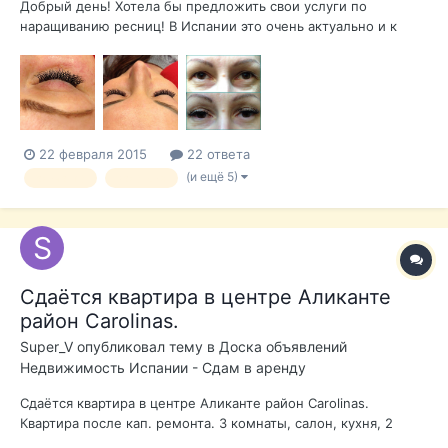
Добрый день! Хотела бы предложить свои услуги по
наращиванию ресниц! В Испании это очень актуально и к
сожалению, мало хороших мастеров.. Я долго искала себе
мастера и в конце концов решила научиться сама)) Я
наращиваю по обычной методике (пореснично), но так же по
новой, запатентованной...
22 февраля 2015
22 ответа
(и ещё 5)
аликанте
валенсия
Сдаётся квартира в центре Аликанте
район Carolinas.
Super_V
опубликовал тему в
Доска объявлений
Недвижимость Испании - Сдам в аренду
Сдаётся квартира в центре Аликанте район Carolinas.
Квартира после кап. ремонта. 3 комнаты, салон, кухня, 2
балкона, 2 этаж. Есть всё необходимое для проживания в