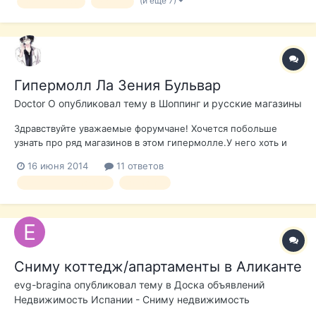
(и ещё 7)
Лучший пляж
Кальпе
доступность магазинов, кафе. Машину будем брать на весь
период отпуска. Ну и чтобы п...
Гипермолл Ла Зения Бульвар
Doctor O
опубликовал тему в
Шоппинг и русские магазины
Здравствуйте уважаемые форумчане! Хочется побольше
узнать про ряд магазинов в этом гипермолле.У него хоть и
есть русскоязычный сайт, но местами кривой.В частности
16 июня 2014
11 ответов
никто не знает есть ли в магазине Конфорама( в этом
шопинг гипермаркет
аликанте
молле)-русскоговорящие сотрудники?
Сниму коттедж/апартаменты в Аликанте
evg-bragina
опубликовал тему в
Доска объявлений
Недвижимость Испании - Сниму недвижимость