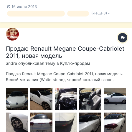
свадебный фотограф в Испании Аликанте, Бенидорм,
16 июля 2013
Торревьеха, Эльче, Мурсия[/url], Ориуэла, Алькой, Картахена,
(и ещё 3)
Фотосессия в парке в Торревье
Аликанте
Санта Пола Предлагаю услуги профессионального фотографа
в Испании на Коста Бланке в провинции Аликант...
Продаю Renault Megane Coupe-Cabriolet
2011, новая модель
andre
опубликовал тему в
Куплю-продам
Продаю Renault Megane Coupe-Cabriolet 2011, новая модель.
Белый металлик (White stone), черный кожаный салон,
стеклянная панорамная крыша (Solar glass), регулируемый по
двум параметрам руль, круиз-контроль, парковочные
датчики, пробег 20 000 км, сервисная книга, радио CD, MP3,
раздельный климат...