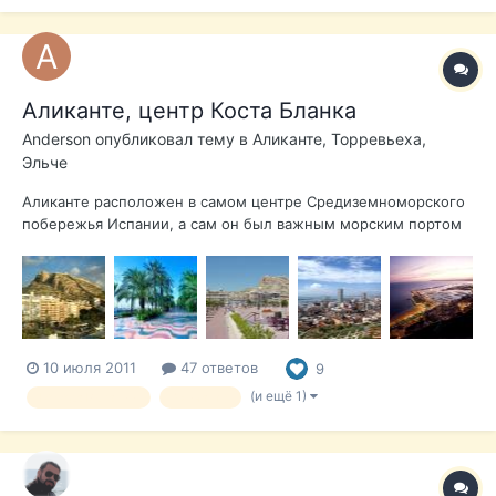
Аликанте, центр Коста Бланка
Anderson
опубликовал тему в
Аликанте, Торревьеха,
Эльче
Аликанте расположен в самом центре Средиземноморского
побережья Испании, а сам он был важным морским портом
Испании в течение многих веков. Очень комфортно и
притягательно прогуляться по набережной города, где
пальмы выстроились четырьмя рядами, а красный, кремовый
и черный мрамор подражает вол...
10 июля 2011
47 ответов
9
(и ещё 1)
Города Испании
Аликанте