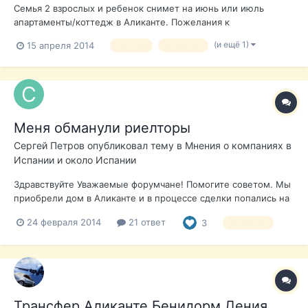
Семья 2 взрослых и ребенок снимет на июнь или июль
апартаменты/коттедж в Аликанте. Пожелания к
недвижимости: 2 спальни, бассейн на территории,
(и ещё 1)
15 апреля 2014
аренда
аликанте
инфраструктура (магазины, кафе), рядом с морем (в пешей
доступности).
Меня обманули риелторы
Сергей Петров
опубликовал тему в
Мнения о компаниях в
Испании и около Испании
Здравствуйте Уважаемые форумчане! Помогите советом. Мы
приобрели дом в Аликанте и в процессе сделки попались на
уловку местного адвоката и представителей риэлтерской
24 февраля 2014
21 ответ
3
Аликанте
Московской компании "____________" в Альбире. При
проведении предварительных переговоров с продавцом
договорились о цене в 420 тыся...
Трансфер Аликанте Бенидорм Дения