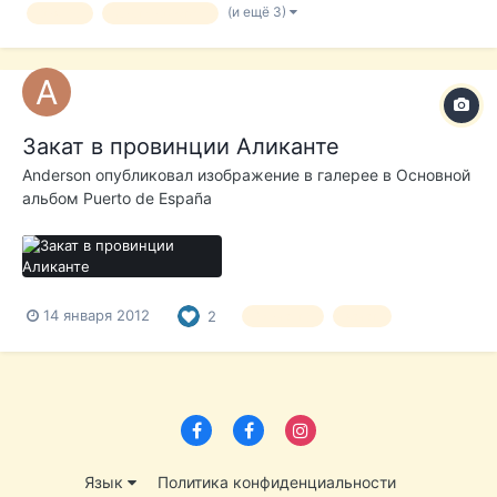
(и ещё 3)
бизнес
дистрибьютор
офисы и моечное оборудование. Прибыль за литр: 0.12
центов. Без каких либо контрактов...
Закат в провинции Аликанте
Anderson
опубликовал изображение в галерее в
Основной
альбом Puerto de España
14 января 2012
2
Аликанте
закат
Язык
Политика конфиденциальности