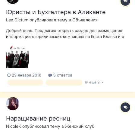
Юристы и Бухгалтера в Аликанте
Lex Dictum
опубликовал тему в
Объявления
Добрый день. Предлагаю открыть раздел для размещения
информации о юридических компаниях на Коста Бланка и о
семинарах, которые организуют для русскоязычных
предпринимателей в Аликанте. Позвольте начать с
представления Компании Lex Dictum: Lex Dictum это
компания, оказывающая ши...
29 января 2018
6 ответов
(и ещё 9)
адвокатвиспании
адвокатваликанте
Наращивание ресниц
NicoleK
опубликовал тему в
Женский клуб