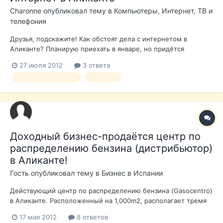
Charonne
опубликовал тему в
Компьютеры, Интернет, ТВ и
телефония
Друзья, подскажите! Как обстоят дела с интернетом в
Аликанте? Планирую приехать в январе, но придётся
работать! Работа "тяжёлая" со звуком, то есть нужен
27 июля 2012
3 ответа
приличный интернет, что бы отправлять туда-сюда звуковые
интернет компьютер
аликанте
файлы. Как быть? Есть ли смысл на что то расчитывать? Или
проще отказаться от пое...
Доходный бизнес-продаётся центр по
распределению бензина (дистрибьютор)
в Аликанте!
Гость опубликовал тему в
Бизнес в Испании
Действующий центр по распределению бензина (Gasocentro)
в Аликанте. Расположенный на 1,000m2, располагает тремя
баками, каждый по 50.000 литров, исполнительная
17 мая 2012
8 ответов
способность 1.000 литров/минуту. На территории имеются