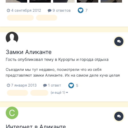
4 сентября 2012
9 ответов
7
авто продаю
Аликанте
Замки Аликанте
Гость опубликовал тему в
Курорты и города отдыха
Съездили мы тут недавно, посмотрели что из себя
представляют замки Аликанте. Их на самом деле куча целая
и находятся они все примерно в 50 км от Аликанте в сторону
7 января 2013
1 ответ
5
Мадрида. Заехали в один из замков - в городе Biar. Замок
конечно так себе - восстановленный и обычная башня. Без
(и ещё 1)
Аликанте
туризм
обстановки. Н...
Интернет в Аликанте