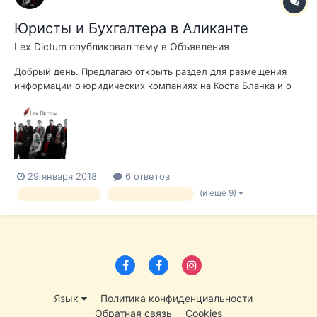
Юристы и Бухгалтера в Аликанте
Lex Dictum
опубликовал тему в
Объявления
Добрый день. Предлагаю открыть раздел для размещения
информации о юридических компаниях на Коста Бланка и о
семинарах, которые организуют для русскоязычных
предпринимателей в Аликанте. Позвольте начать с
представления Компании Lex Dictum: Lex Dictum это
компания, оказывающая ши...
29 января 2018
6 ответов
(и ещё 9)
адвокатвиспании
адвокатваликанте
Язык
Политика конфиденциальности
Обратная связь
Cookies