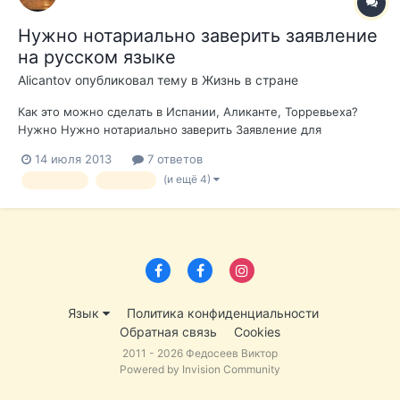
Нужно нотариально заверить заявление
на русском языке
Alicantov
опубликовал тему в
Жизнь в стране
Как это можно сделать в Испании, Аликанте, Торревьеха?
Нужно Нужно нотариально заверить Заявление для
безбумажных операций с доменами на русском языке вот
14 июля 2013
7 ответов
такое http://help.r01.ru/kb_upload/file/redeleg_pers_r01.doc
(и ещё 4)
нотариус
испания
Язык
Политика конфиденциальности
Обратная связь
Cookies
2011 - 2026 Федосеев Виктор
Powered by Invision Community