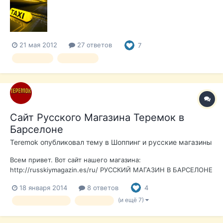
21 мая 2012
27 ответов
7
ТРАНСФЕР
АЛИКАНТЕ
Сайт Русского Магазина Теремок в
Барселоне
Teremok
опубликовал тему в
Шоппинг и русские магазины
Всем привет. Вот сайт нашего магазина:
http://russkiymagazin.es/ru/ РУССКИЙ МАГАЗИН В БАРСЕЛОНЕ
ТЕРЕМОК Уважаемые, Господа. В нашем Cупермаркете
18 января 2014
8 ответов
4
TEREMOK вы можете купить русские продукты, деликатесы и
сувениры из России . Здесь Вы найдёте широкий выбор
(и ещё 7)
Магазин Теремок
Продукты
русских продуктов и незабы...