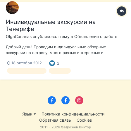
Индивидуальные экскурсии на
Тенерифе
OlgaCanarias
опубликовал тему в
Объявления о работе
Добрый день! Проводим индивидуальные обзорные
экскурсии по острову, много разных интересных и
увлекательных маршрутов. Посещение вулкана Тейде ночью.
18 октября 2012
2
Спуск в ущелье Маска. Поездка в Пуэрто де ла крус на целый
день с посещением Лоро Парка. Шоппинг-тур (лучшие
Тенерифе экскурсии
трансфер
магазины и торговые центры ост...
Язык
Политика конфиденциальности
Обратная связь
Cookies
2011 - 2026 Федосеев Виктор