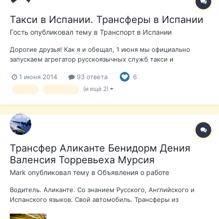
Такси в Испании. Трансферы в Испании
Гость опубликовал тему в
Транспорт в Испании
Дорогие друзья! Как я и обещал, 1 июня мы официально
запускаем агрегатор русскоязычных служб такси и
трансферов в Испании - тык Цены - ниже, чем у такси с
1 июня 2014
93 ответа
6
места, русскоязычное обслуживание, бесплатные детские
кресла (обязательно нужно указать их необходимость в
(и ещё 2)
такси
трансфер
заказе), фиксированные цены на...
Трансфер Аликанте Бенидорм Дения
Валенсия Торревьеха Мурсия
Mark
опубликовал тему в
Объявления о работе
Водитель. Аликанте. Со знанием Русского, Английского и
Испанского языков. Свой автомобиль. Трансферы из
аэропорта по всем направлениям и обратно. Все типы
перевозок. Марк +34 668 838 060 autocostablanca@mail.ru