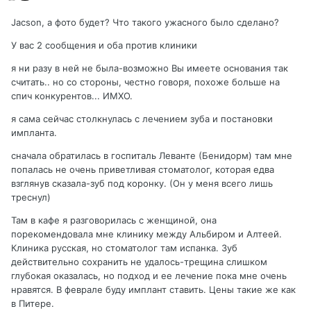
Jacson, а фото будет? Что такого ужасного было сделано?
У вас 2 сообщения и оба против клиники
я ни разу в ней не была-возможно Вы имеете основания так
считать.. но со стороны, честно говоря, похоже больше на
спич конкурентов... ИМХО.
я сама сейчас столкнулась с лечением зуба и постановки
импланта.
сначала обратилась в госпиталь Леванте (Бенидорм) там мне
попалась не очень приветливая стоматолог, которая едва
взглянув сказала-зуб под коронку. (Он у меня всего лишь
треснул)
Там в кафе я разговорилась с женщиной, она
порекомендовала мне клинику между Альбиром и Алтеей.
Клиника русская, но стоматолог там испанка. Зуб
действительно сохранить не удалось-трещина слишком
глубокая оказалась, но подход и ее лечение пока мне очень
нравятся. В феврале буду имплант ставить. Цены такие же как
в Питере.