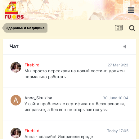
urist.dokument@gmail.com
https://pasport-ua.com/
Телеграмм @uristpassua
Здоровье и медицина
Firebird
27 Mar 9:23
Друзья - из России без VPN сайт и форум
открываются?
Чат
Firebird
27 Mar 9:23
Мы просто переехали на новый хостинг, должен
нормально работать
Anna_Skulkina
30 June 10:04
У сайта проблемы с сертификатом безопасности,
исправьте, а без впн не открывается увы
Firebird
Today 17:05
Анна - спасибо! Исправили вроде