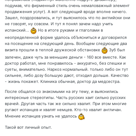
подумав, что фирменный стиль очень немаловажный элемент
продвижения услуг). А вот следующий вроде вполне ничего.
Зашел, поздоровались, и тут выяснилось что по английски они
не говорят, ну совсем. И тут я понял зачем надо учить
испанский...
Но в итоге руками и глаголами в
неопределенной форме удалось обЪясниться и договорился
на посещение на следующий день. Вообщем следующие два
визита прошли в теплой дружеской обстановке
Зуб был
залечен, даже чуть за меньшие деньги - 160 все вместе. Как
доктор работал, мне понравилось - аккуратно, без спешки и
суеты, внимательно. Наркоз нормальный. только либо он тут
сильнее, либо дозу большую дают, отходил дольше. Качество
- жизнь покажет. Клиника обычная, доктор да медсестра.
После общался со знакомыми на эту тему, и выяснились
интересные стереотипы. Часть русских хаит сильно русских
врачей. Другая часть так же сильно хвалит. При этом многие
ругают испанцев и хвалят немцев. Кто-то хвалит англичан.
Мнение испанцев узнать не удалось
Такой вот личный опыт.