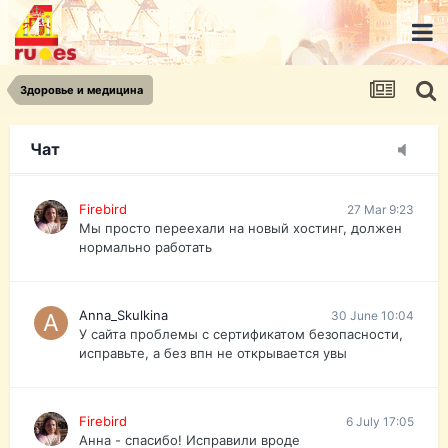
urist.dokument@gmail.com
https://pasport-ua.com/
Телеграмм @uristpassua
Здоровье и медицина
Firebird
27 Mar 9:23
Друзья - из России без VPN сайт и форум
открываются?
Чат
Firebird
27 Mar 9:23
Мы просто переехали на новый хостинг, должен
нормально работать
Anna_Skulkina
30 June 10:04
У сайта проблемы с сертификатом безопасности,
исправьте, а без впн не открывается увы
Firebird
6 July 17:05
Анна - спасибо! Исправили вроде