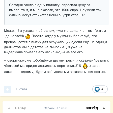
Сегодня зашла в одну клинику, спросила цену за
имплантант, и мне сказали, что 1500 евро. Неужели так
сильно могут отличатся цены внутри страны?
Может, Вы узнавали об одном, -мы же делали оптом..(оптом
-дешевле!©
Просто,когда у мужчины болит зуб,-это
превращается в пытку для окружающих,а,если ещё не один,и
дантистов мы с детства не выносим.., я уже не
выдержала,привела его насильно,-и на все его
уговоры-а,может,обойдёмся двумя-тремя, я сказала- "резать к
чёртовой матери,не дожидаясь перетонита!"©
,хватит
латать по-одному,-будем всё удалять и вставлять полностью.
Цитата
4
НАЗАД
Страница 1 из 6
ВПЕРЁД