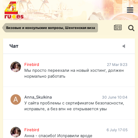
urist.dokument@gmail.com
https://pasport-ua.com/
Телеграмм @uristpassua
Визовые и консульские вопросы, Шенгенская виза
Firebird
27 Mar 9:23
Друзья - из России без VPN сайт и форум
открываются?
Чат
Firebird
27 Mar 9:23
Мы просто переехали на новый хостинг, должен
нормально работать
Anna_Skulkina
30 June 10:04
У сайта проблемы с сертификатом безопасности,
исправьте, а без впн не открывается увы
Firebird
6 July 17:05
Анна - спасибо! Исправили вроде