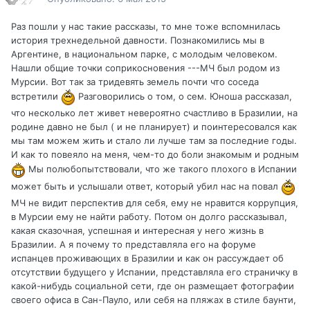
Раз пошли у нас такие рассказы, то мне тоже вспомнилась
история трехнедельной давности. Познакомились мы в
Аргентине, в национальном парке, с молодым человеком.
Нашли общие точки соприкосновения ---МЧ был родом из
Мурсии. Вот так за тридевять земель почти что соседа
встретили
Разговорились о том, о сем. Юноша рассказал,
что несколько лет живет невероятно счастливо в Бразилии, на
родине давно не был ( и не планирует) и поинтересовался как
мы там можем жить и стало ли лучше там за последние годы.
И как то повеяло на меня, чем-то до боли знакомым и родным
Мы полюбопытствовали, что же такого плохого в Испании
может быть и услышали ответ, который убил нас на повал
МЧ не видит перспектив для себя, ему не нравится коррупция,
в Мурсии ему не найти работу. Потом он долго рассказывал,
какая сказочная, успешная и интересная у него жизнь в
Бразилии. А я почему то представляла его на форуме
испанцев проживающих в Бразилии и как он рассуждает об
отсутствии будущего у Испании, представляла его страничку в
какой-нибудь социальной сети, где он размещает фотографии
своего офиса в Сан-Пауло, или себя на пляжах в стиле баунти,