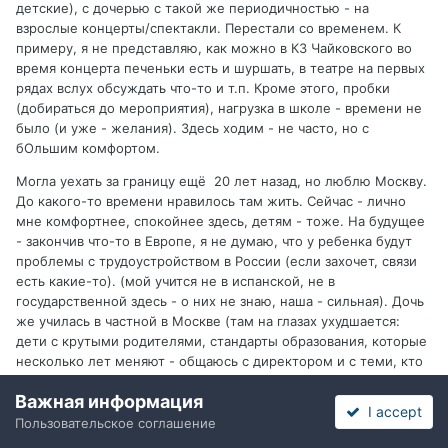
детские), с дочерью с такой же периодичностью - на
взрослые концерты/спектакли. Перестали со временем. К
примеру, я не представляю, как можно в КЗ Чайковского во
время концерта печеньки есть и шуршать, в театре на первых
рядах вслух обсуждать что-то и т.п. Кроме этого, пробки
(добираться до мероприятия), нагрузка в школе - времени не
было (и уже - желания). Здесь ходим - не часто, но с
бОльшим комфортом.
Могла уехать за границу ещё 20 лет назад, но люблю Москву.
До какого-то времени нравилось там жить. Сейчас - лично
мне комфортнее, спокойнее здесь, детям - тоже. На будущее
- закончив что-то в Европе, я не думаю, что у ребенка будут
проблемы с трудоустройством в России (если захочет, связи
есть какие-то). (мой учится не в испанской, не в
государственной здесь - о них не знаю, наша - сильная). Дочь
же училась в частной в Москве (там на глазах ухудшается:
дети с крутыми родителями, стандарты образования, которые
несколько лет меняют - общаюсь с директором и с теми, кто
ещё там учится). Сын учился 4 года в государственной
Важная информация
сильной в Москве (один из примеров того, что мне не
I accept
нравится: сокращение уроков литературы, но зубрежка
Пользовательское соглашение
морфологических и т.п. разборов).