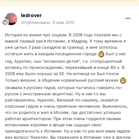
ledrover
Опубликовано:
6 мая 2015
История из жизни про социум. В 2008 году поехали мы с
мамой первый раз в Испанию, в Мадрид. К тому времени я
уже целых 3 раза съездила за границу, и мне хотелось
остаться жить в каждом посещенном городе
Был у нас
гид, Аурелио, сын "испанских детей", т.е. стопроцентный
испанец по происхождению, переехавший в конце 80-х. В
2008 ему было хорошо за 50. На испанца он был похож
только внешне, в общении нормальный русский мужик
(знавала я русских гидов, которые пытались говорить по-
русски с иностранным акцентом). Ну и как-то мы
разговорились. Аурелио, Валерий по-нашему, оказался
классным гидом и очень приятным человеком. Выяснилось,
что он родился и жил в Москве, где достаточно успешно
работал архитектором. При этом очень гордился своими
испанскими корнями и вроде как ощущал свою
принадлежность к Испании. Ну и как-то раз моя мама задала
ему вопрос:"Аурелио, Вы переехали в Испанию уже в зрелом