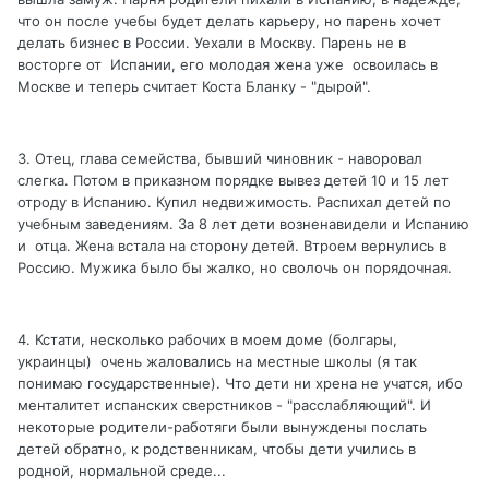
что он после учебы будет делать карьеру, но парень хочет
делать бизнес в России. Уехали в Москву. Парень не в
восторге от Испании, его молодая жена уже освоилась в
Москве и теперь считает Коста Бланку - "дырой".
3. Отец, глава семейства, бывший чиновник - наворовал
слегка. Потом в приказном порядке вывез детей 10 и 15 лет
отроду в Испанию. Купил недвижимость. Распихал детей по
учебным заведениям. За 8 лет дети возненавидели и Испанию
и отца. Жена встала на сторону детей. Втроем вернулись в
Россию. Мужика было бы жалко, но сволочь он порядочная.
4. Кстати, несколько рабочих в моем доме (болгары,
украинцы) очень жаловались на местные школы (я так
понимаю государственные). Что дети ни хрена не учатся, ибо
менталитет испанских сверстников - "расслабляющий". И
некоторые родители-работяги были вынуждены послать
детей обратно, к родственникам, чтобы дети учились в
родной, нормальной среде...