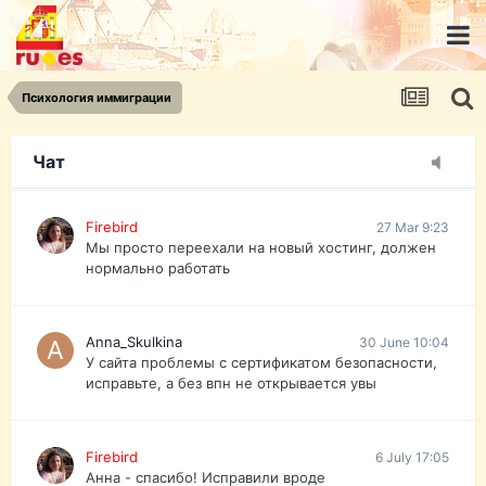
urist.dokument@gmail.com
https://pasport-ua.com/
Телеграмм @uristpassua
Психология иммиграции
Firebird
27 Mar 9:23
Друзья - из России без VPN сайт и форум
открываются?
Чат
Firebird
27 Mar 9:23
Мы просто переехали на новый хостинг, должен
нормально работать
Anna_Skulkina
30 June 10:04
У сайта проблемы с сертификатом безопасности,
исправьте, а без впн не открывается увы
Firebird
6 July 17:05
Анна - спасибо! Исправили вроде