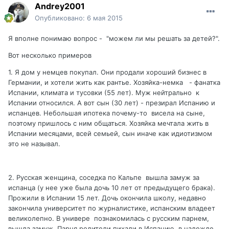
Andrey2001
Опубликовано:
6 мая 2015
Я вполне понимаю вопрос - "можем ли мы решать за детей?".
Вот несколько примеров
1. Я дом у немцев покупал. Они продали хороший бизнес в
Германии, и хотели жить как рантье. Хозяйка-немка - фанатка
Испании, климата и тусовки (55 лет). Муж нейтрально к
Испании относился. А вот сын (30 лет) - презирал Испанию и
испанцев. Небольшая ипотека почему-то висела на сыне,
поэтому пришлось с ним общаться. Хозяйка мечтала жить в
Испании месяцами, всей семьей, сын иначе как идиотизмом
это не называл.
2. Русская женщина, соседка по Кальпе вышла замуж за
испанца (у нее уже была дочь 10 лет от предыдущего брака).
Прожили в Испании 15 лет. Дочь окончила школу, недавно
закончила университет по журналистике, испанским владеет
великолепно. В универе познакомилась с русским парнем,
вышла замуж. Парня родители пихали в Испанию, в надежде,