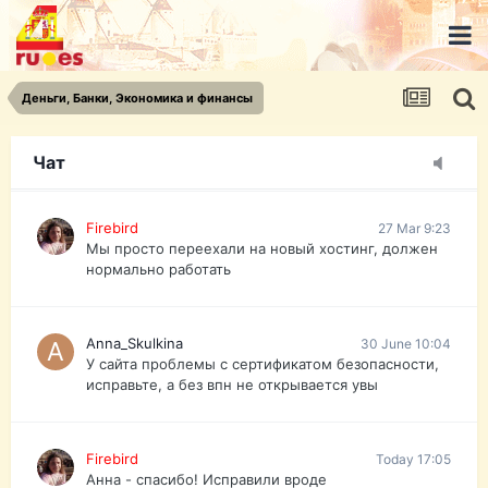
urist.dokument@gmail.com
https://pasport-ua.com/
Телеграмм @uristpassua
Деньги, Банки, Экономика и финансы
Firebird
27 Mar 9:23
Друзья - из России без VPN сайт и форум
открываются?
Чат
Firebird
27 Mar 9:23
Мы просто переехали на новый хостинг, должен
нормально работать
Anna_Skulkina
30 June 10:04
У сайта проблемы с сертификатом безопасности,
исправьте, а без впн не открывается увы
Firebird
Today 17:05
Анна - спасибо! Исправили вроде