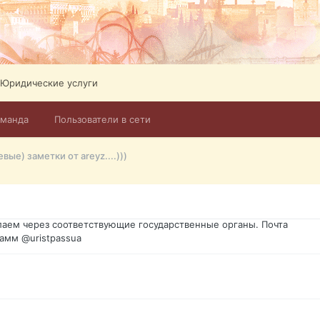
Юридические услуги
оманда
Пользователи в сети
го форума?т из э
ые) заметки от areyz....)))
димость в оформлении документов, то мы поможем Вам! Паспорт г
спорт, идентификационный код инн, гражданство Украины, вид на ж
ановление, после утери, первое получение, оформление с нуля.
аем через соответствующие государственные органы. Почта
амм @uristpassua