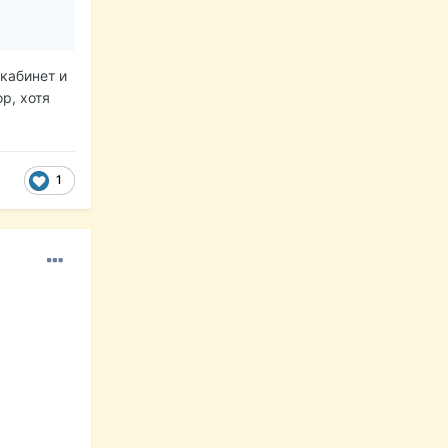
кабинет и
р, хотя
1