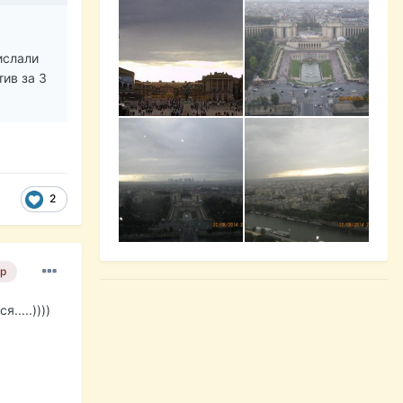
ислали
тив за 3
2
р
....))))