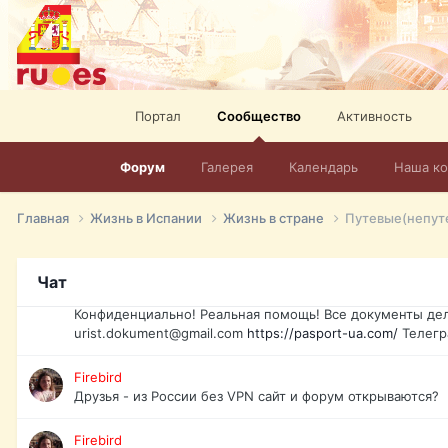
elevision-in-spain.html
Тел: +972-526-384-339
David16
Книги
David16
Портал
Сообщество
Активность
@David16
Форум
Галерея
Календарь
Наша к
David16
Подскажите пожалуйста, как удалить свой аккаунт из это
Главная
Жизнь в Испании
Жизнь в стране
Путевые(непутев
Юрист юа
Если Вы попали в трудную ситуацию и возникла необхо
Украины, id-карта, свидетельство о рождении, загранпа
Чат
права и другие сопутствующие документы. Обмен, восст
Конфиденциально! Реальная помощь! Все документы дел
urist.dokument@gmail.com
https://pasport-ua.com/
Телегр
Firebird
Друзья - из России без VPN сайт и форум открываются?
Firebird