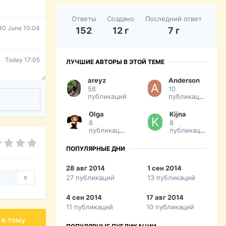
Ответы
Создано
Последний ответ
30 June 10:04
152
12 г
7 г
Today 17:05
ЛУЧШИЕ АВТОРЫ В ЭТОЙ ТЕМЕ
areyz
Anderson
56
10
публикаций
публикаций
Olga
Kijna
8
8
публикаций
публикаций
ПОПУЛЯРНЫЕ ДНИ
28 авг 2014
1 сен 2014
27 публикаций
13 публикаций
ки
0
4 сен 2014
17 авг 2014
11 публикаций
10 публикаций
 в тему