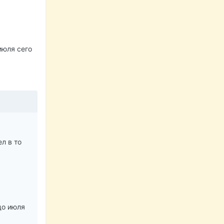
июля сего
л в то
до июля