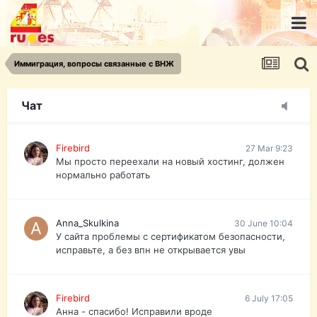
urist.dokument@gmail.com
https://pasport-ua.com/
Телеграмм @uristpassua
Иммиграция, вопросы связанные с ВНЖ
Firebird
27 Mar 9:23
Друзья - из России без VPN сайт и форум
открываются?
Чат
Firebird
27 Mar 9:23
Мы просто переехали на новый хостинг, должен
нормально работать
Anna_Skulkina
30 June 10:04
У сайта проблемы с сертификатом безопасности,
исправьте, а без впн не открывается увы
Firebird
6 July 17:05
Анна - спасибо! Исправили вроде