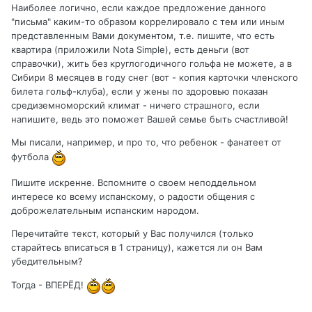
Наиболее логично, если каждое предложение данного
"письма" каким-то образом коррелировало с тем или иным
представленным Вами документом, т.е. пишите, что есть
квартира (приложили Nota Simple), есть деньги (вот
справочки), жить без круглогодичного гольфа не можете, а в
Сибири 8 месяцев в году снег (вот - копия карточки членского
билета гольф-клуба), если у жены по здоровью показан
средиземноморский климат - ничего страшного, если
напишите, ведь это поможет Вашей семье быть счастливой!
Мы писали, например, и про то, что ребенок - фанатеет от
футбола
Пишите искренне. Вспомните о своем неподдельном
интересе ко всему испанскому, о радости общения с
доброжелательным испанским народом.
Перечитайте текст, который у Вас получился (только
старайтесь вписаться в 1 страницу), кажется ли он Вам
убедительным?
Тогда - ВПЕРЁД!