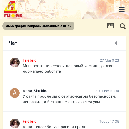
urist.dokument@gmail.com
https://pasport-ua.com/
Телеграмм @uristpassua
Иммиграция, вопросы связанные с ВНЖ
Firebird
27 Mar 9:23
Друзья - из России без VPN сайт и форум
открываются?
Чат
Firebird
27 Mar 9:23
Мы просто переехали на новый хостинг, должен
нормально работать
Anna_Skulkina
30 June 10:04
У сайта проблемы с сертификатом безопасности,
исправьте, а без впн не открывается увы
Firebird
Today 17:05
Анна - спасибо! Исправили вроде