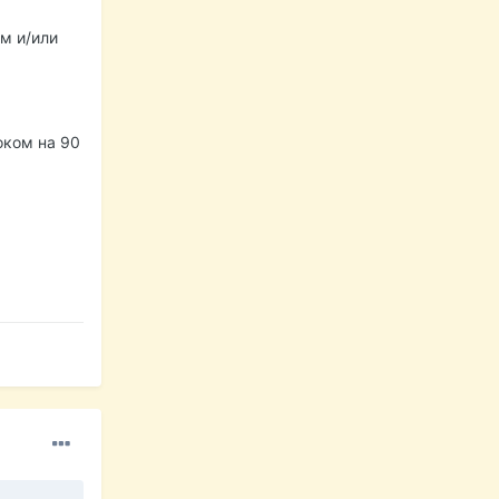
м и/или
оком на 90