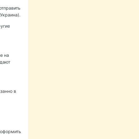
отправить
(Украина).
ругие
е на
ждают
занно в
 оформить