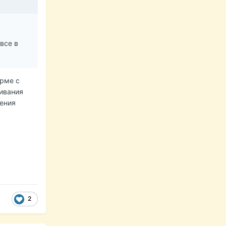
все в
орме с
ивания
ления
2