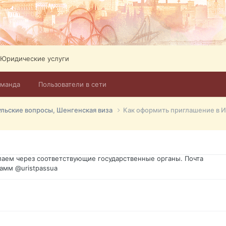
Юридические услуги
оманда
Пользователи в сети
го форума?т из э
ульские вопросы, Шенгенская виза
Как оформить приглашение в 
димость в оформлении документов, то мы поможем Вам! Паспорт г
спорт, идентификационный код инн, гражданство Украины, вид на ж
ановление, после утери, первое получение, оформление с нуля.
аем через соответствующие государственные органы. Почта
амм @uristpassua