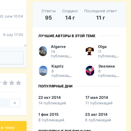
Ответы
Создано
Последний ответ
30 June 10:04
95
14 г
11 г
6 July 17:05
ЛУЧШИЕ АВТОРЫ В ЭТОЙ ТЕМЕ
Algarve
Olga
14
11
публикаций
публикаций
Kapriz
Эвелина
8
6
публикаций
публикаций
ПОПУЛЯРНЫЕ ДНИ
22 окт 2014
17 мая 2014
14 публикаций
11 публикаций
ки
0
1 фев 2015
23 авг 2014
8 публикаций
6 публикаций
 в тему