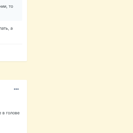
ии, то
ать, а
 в голове