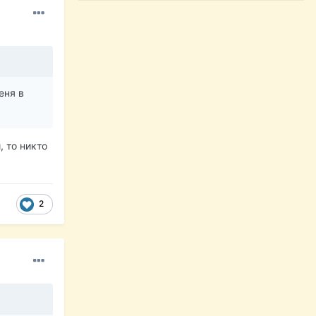
еня в
 то никто
2