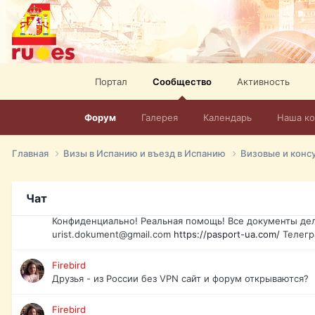
elevision-in-spain.html
Тел: +972-526-384-339
David16
Книги
David16
Портал
Сообщество
Активность
@David16
Форум
Галерея
Календарь
Наша к
David16
Подскажите пожалуйста, как удалить свой аккаунт из это
Главная
Визы в Испанию и въезд в Испанию
Визовые и конс
Юрист юа
Если Вы попали в трудную ситуацию и возникла необхо
Украины, id-карта, свидетельство о рождении, загранпа
Чат
права и другие сопутствующие документы. Обмен, восст
Конфиденциально! Реальная помощь! Все документы дел
urist.dokument@gmail.com
https://pasport-ua.com/
Телегр
Firebird
Друзья - из России без VPN сайт и форум открываются?
Firebird