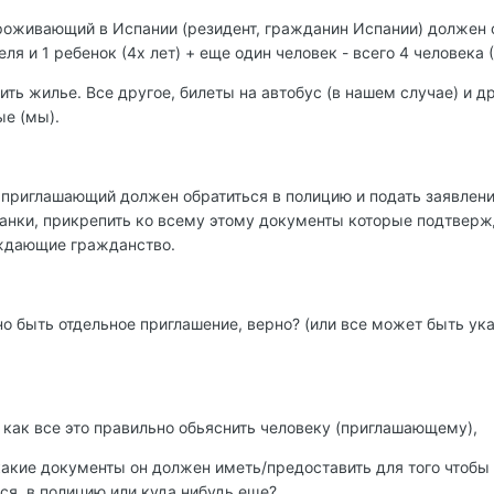
роживающий в Испании (резидент, гражданин Испании) должен 
ля и 1 ребенок (4х лет) + еще один человек - всего 4 человека 
ть жилье. Все другое, билеты на автобус (в нашем случае) и д
ые (мы).
о приглашающий должен обратиться в полицию и подать заявлени
ланки, прикрепить ко всему этому документы которые подтвер
рждающие гражданство.
но быть отдельное приглашение, верно? (или все может быть ука
 как все это правильно обьяснить человеку (приглашающему),
какие документы он должен иметь/предоставить для того чтобы
ся, в полицию или куда нибудь еще?