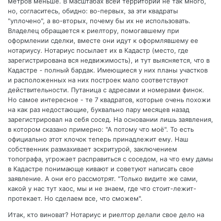
метров меньше. В масштабах всей территории не так много,
но, согласитесь, обидно: во-первых, за эти квадраты
"уплочено", а во-вторых, почему бы их не использовать.
Владелец обращается к риелтору, помогавшему при
оформлении сделки, вместе они идут к оформлявшему ее
нотариусу. Нотариус посылает их в Кадастр (место, где
зарегистрирована вся недвижимость), и тут выясняется, что в
Кадастре - полный бардак. Имеющиеся у них планы участков
и расположенных на них построек мало соответствуют
действительности. Путаница с адресами и номерами финок.
Но самое интересное - те 7 квадратов, которые очень похожи
на как раз недостающие, буквально пару месяцев назад
зарегистрировал на себя сосед. На основании лишь заявления,
в котором сказано примерно: "А потому что моё". То есть
официально этот клочок теперь принадлежит ему. Наш
собственник размахивает эскритурой, заключением
топографа, угрожает расправиться с соседом, на что ему дамы
в Кадастре понимающе кивают и советуют написать свое
заявление. А они его рассмотрят. "Только видите же сами,
какой у нас тут хаос, мы и не знаем, где что стоит-лежит-
протекает. Но сделаем все, что сможем".
Итак, кто виноват? Нотариус и риелтор делали свое дело на