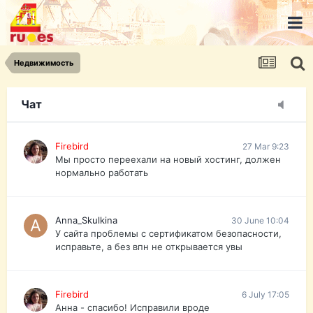
urist.dokument@gmail.com
https://pasport-ua.com/
Телеграмм @uristpassua
Недвижимость
Firebird
27 Mar 9:23
Друзья - из России без VPN сайт и форум
открываются?
Чат
Firebird
27 Mar 9:23
Мы просто переехали на новый хостинг, должен
нормально работать
Anna_Skulkina
30 June 10:04
У сайта проблемы с сертификатом безопасности,
исправьте, а без впн не открывается увы
Firebird
6 July 17:05
Анна - спасибо! Исправили вроде