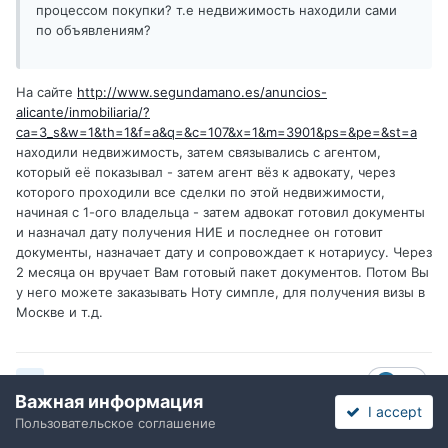
процессом покупки? т.е недвижимость находили сами
по объявлениям?
На сайте
http://www.segundamano.es/anuncios-
alicante/inmobiliaria/?
ca=3_s&w=1&th=1&f=a&q=&c=107&x=1&m=3901&ps=&pe=&st=a
находили недвижимость, затем связывались с агентом,
который её показывал - затем агент вёз к адвокату, через
которого проходили все сделки по этой недвижимости,
начиная с 1-ого владельца - затем адвокат готовил документы
и назначал дату получения НИЕ и последнее он готовит
документы, назначает дату и сопровождает к нотариусу. Через
2 месяца он вручает Вам готовый пакет документов. Потом Вы
у него можете заказывать Ноту симпле, для получения визы в
Москве и т.д.
Цитата
2
Важная информация
I accept
Пользовательское соглашение