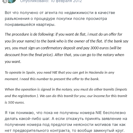
Опубликовано:
10 февраля 2012
Вот что получено от агента по недвижимости в качестве
разъяснения о процедуре покупки после просмотра
понравившейся квартиры.
The procedure is de following: if you want de flat, i must do un offer for
you (in your name) to the bank who is the owner of the flat. If the bank say
yes, you must sign un confirmatory deposit and pay 3000 euros (will be
descount fron the final price). After that, you can go to the notary when
you want.
To operate in Spain, you need NIE that you can get in Hacienda in any
moment. I need this number to present the offer to the bank.
When the operation is signed in the notary, you must do other tramits (impots
and the registration ). We can do this tramit for you; our income for this tramit
is 500 euros.
Я так понимаю, что пока не получены номера NIE бесполезно
делать какой-либо шаг. А если откажуть принять заявление на
получение номера под предлогом неясности мотивов так как
нет предворительного контракта, то вообще замкнутый круг.