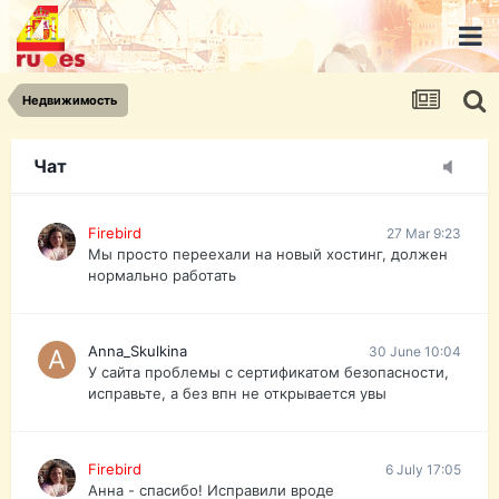
urist.dokument@gmail.com
https://pasport-ua.com/
Телеграмм @uristpassua
Недвижимость
Firebird
27 Mar 9:23
Друзья - из России без VPN сайт и форум
открываются?
Чат
Firebird
27 Mar 9:23
Мы просто переехали на новый хостинг, должен
нормально работать
Anna_Skulkina
30 June 10:04
У сайта проблемы с сертификатом безопасности,
исправьте, а без впн не открывается увы
Firebird
6 July 17:05
Анна - спасибо! Исправили вроде