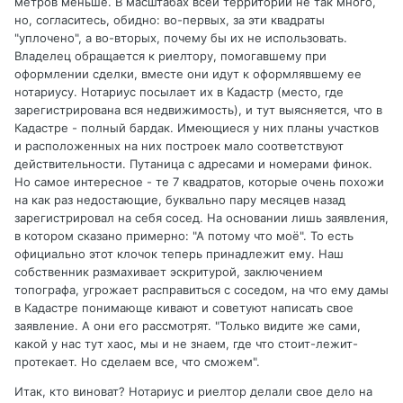
метров меньше. В масштабах всей территории не так много,
но, согласитесь, обидно: во-первых, за эти квадраты
"уплочено", а во-вторых, почему бы их не использовать.
Владелец обращается к риелтору, помогавшему при
оформлении сделки, вместе они идут к оформлявшему ее
нотариусу. Нотариус посылает их в Кадастр (место, где
зарегистрирована вся недвижимость), и тут выясняется, что в
Кадастре - полный бардак. Имеющиеся у них планы участков
и расположенных на них построек мало соответствуют
действительности. Путаница с адресами и номерами финок.
Но самое интересное - те 7 квадратов, которые очень похожи
на как раз недостающие, буквально пару месяцев назад
зарегистрировал на себя сосед. На основании лишь заявления,
в котором сказано примерно: "А потому что моё". То есть
официально этот клочок теперь принадлежит ему. Наш
собственник размахивает эскритурой, заключением
топографа, угрожает расправиться с соседом, на что ему дамы
в Кадастре понимающе кивают и советуют написать свое
заявление. А они его рассмотрят. "Только видите же сами,
какой у нас тут хаос, мы и не знаем, где что стоит-лежит-
протекает. Но сделаем все, что сможем".
Итак, кто виноват? Нотариус и риелтор делали свое дело на