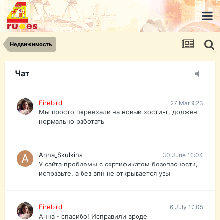
urist.dokument@gmail.com
https://pasport-ua.com/
Телеграмм @uristpassua
Недвижимость
Firebird
27 Mar 9:23
Друзья - из России без VPN сайт и форум
открываются?
Чат
Firebird
27 Mar 9:23
Мы просто переехали на новый хостинг, должен
нормально работать
Anna_Skulkina
30 June 10:04
У сайта проблемы с сертификатом безопасности,
исправьте, а без впн не открывается увы
Firebird
6 July 17:05
Анна - спасибо! Исправили вроде