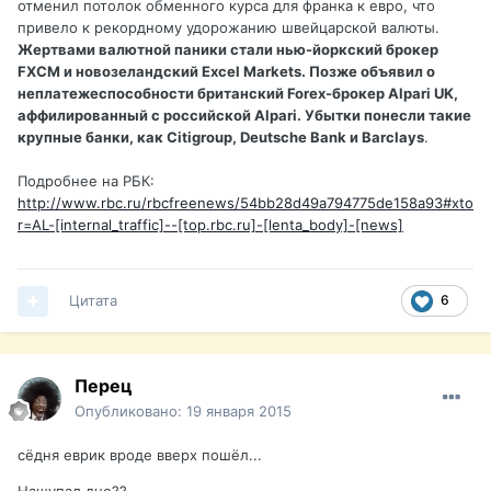
отменил потолок обменного курса для франка к евро, что
привело к рекордному удорожанию швейцарской валюты.
Жертвами валютной паники стали нью-йоркский брокер
FXCM и новозеландский Excel Markets. Позже объявил о
неплатежеспособности британский Forex-брокер Alpari UK,
аффилированный с российской Alpari. Убытки понесли такие
крупные банки, как Citigroup, Deutsche Bank и Barclays
.
Подробнее на РБК:
http://www.rbc.ru/rbcfreenews/54bb28d49a794775de158a93#xto
r=AL-[internal_traffic]--[top.rbc.ru]-[lenta_body]-[news]
Цитата
6
Перец
Опубликовано:
19 января 2015
сёдня еврик вроде вверх пошёл...