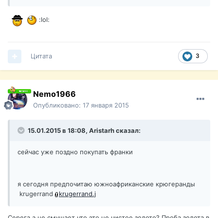
:lol:
Цитата
3
Nemo1966
Опубликовано:
17 января 2015
15.01.2015 в 18:08, Aristarh сказал:
сейчас уже поздно покупать франки
я сегодня предпочитаю южноафриканские крюгеранды
krugerrand
krugerrand.j
Серега а не смущает что это не чистое золото? Проба золота в