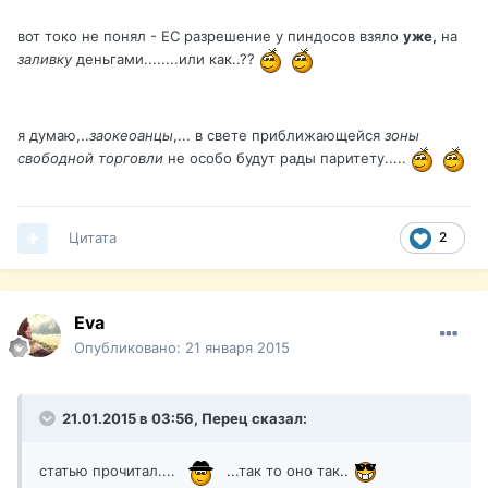
вот токо не понял - ЕС разрешение у пиндосов взяло
уже,
на
заливку
деньгами........или как..??
я думаю,..
заокеоанцы
,... в свете приближающейся
зоны
свободной торговли
не особо будут рады паритету.....
Цитата
2
Eva
Опубликовано:
21 января 2015
21.01.2015 в 03:56, Перец сказал:
статью прочитал....
...так то оно так..