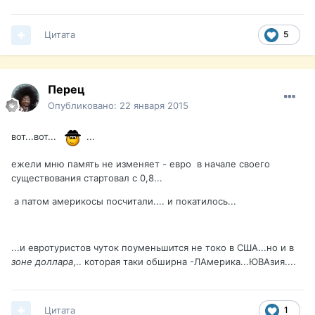
Цитата
5
Перец
Опубликовано:
22 января 2015
вот...вот...
...
ежели мню память не изменяет - евро в начале своего
существования стартовал с 0,8...
а патом америкосы посчитали.... и покатилось...
...и евротуристов чуток поуменьшится не токо в США...но и в
зоне доллара
,.. которая таки обширна -ЛАмерика...ЮВАзия....
Цитата
1