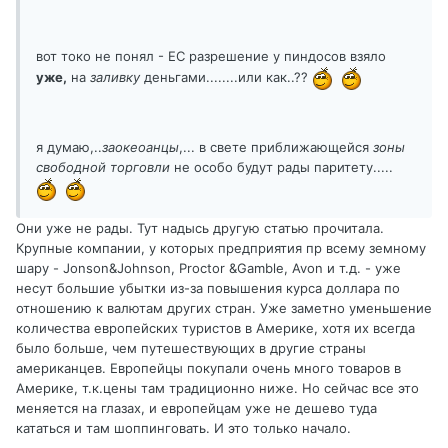
вот токо не понял - ЕС разрешение у пиндосов взяло
уже,
на
заливку
деньгами........или как..??
я думаю,..
заокеоанцы
,... в свете приближающейся
зоны
свободной торговли
не особо будут рады паритету.....
Они уже не рады. Тут надысь другую статью прочитала.
Крупные компании, у которых предприятия пр всему земному
шару - Jonson&Johnson, Proctor &Gamble, Avon и т.д. - уже
несут большие убытки из-за повышения курса доллара по
отношению к валютам других стран. Уже заметно уменьшение
количества европейских туристов в Америке, хотя их всегда
было больше, чем путешествующих в другие страны
американцев. Европейцы покупали очень много товаров в
Америке, т.к.цены там традиционно ниже. Но сейчас все это
меняется на глазах, и европейцам уже не дешево туда
кататься и там шоппинговать. И это только начало.