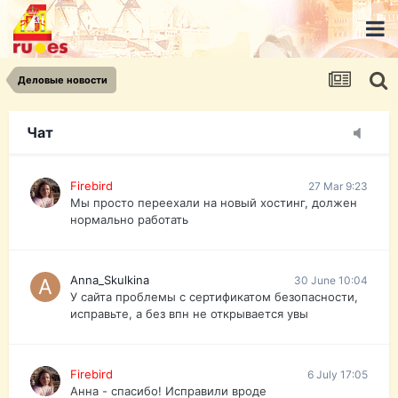
urist.dokument@gmail.com
https://pasport-ua.com/
Телеграмм @uristpassua
Деловые новости
Firebird
27 Mar 9:23
Друзья - из России без VPN сайт и форум
открываются?
Чат
Firebird
27 Mar 9:23
Мы просто переехали на новый хостинг, должен
нормально работать
Anna_Skulkina
30 June 10:04
У сайта проблемы с сертификатом безопасности,
исправьте, а без впн не открывается увы
Firebird
6 July 17:05
Анна - спасибо! Исправили вроде