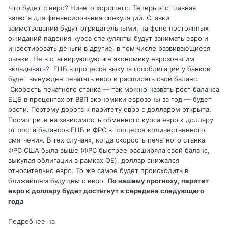
Что будет с евро? Ничего хорошего. Теперь это главная
валюта для финансирования спекуляций. Ставки
заимствований будут отрицательными, на фоне постоянных
ожиданий падения курса спекулянты будут занимать евро и
инвестировать деньги в другие, в том числе развивающиеся
рынки. Не в стагнирующую же экономику еврозоны им
вкладывать? ЕЦБ в процессе выкупа гособлигаций у банков
будет вынужден печатать евро и расширять свой баланс.
Скорость печатного станка — так можно назвать рост баланса
ЕЦБ в процентах от ВВП экономики еврозоны за год — будет
расти. Поэтому дорога к паритету евро с долларом открыта.
Посмотрите на зависимость обменного курса евро к доллару
от роста балансов ЕЦБ и ФРС в процессе количественного
смягчения. В тех случаях, когда скорость печатного станка
ФРС США была выше (ФРС быстрее расширяла свой баланс,
выкупая облигации в рамках QE), доллар снижался
относительно евро. То же самое будет происходить в
ближайшем будущем с евро.
По нашему прогнозу, паритет
евро к доллару будет достигнут в середине следующего
года
Подробнее на