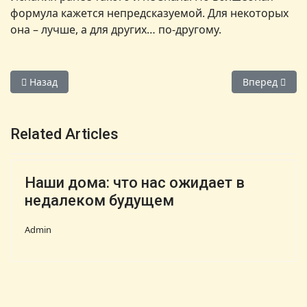
формула кажется непредсказуемой. Для некоторых
она – лучше, а для других… по-другому.
Предыдущий: Сколько стоит недвижимость на Майорке
Следующий: Н
Назад
Вперед
Related Articles
Наши дома: что нас ожидает в
недалеком будущем
Admin