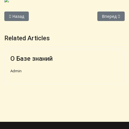
Предыдущий: Экологическая карта Испании
Следующий: 
Назад
Вперед
Related Articles
О Базе знаний
Admin