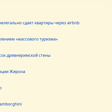
нелегально сдает квартиры через airbnb
влением «массового туризма»
усок древнеримской стены
инции Жирона
ю
Lamborghini