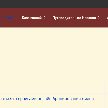
овости
База знаний
Путеводитель по Испании
раться с сервисами онлайн бронирования жилья