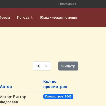
info@4ru.es
Форум
Погода
Юридическая помощь
Кол-во строк:
Фильтр
Кол-во
Автор
просмотров
Автор: Виктор
Просмотров: 3045
Федосеев