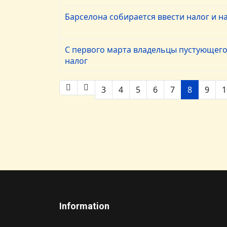
Барселона собирается ввести налог и на
С первого марта владельцы пустующего
налог
3
4
5
6
7
8
9
1
Information