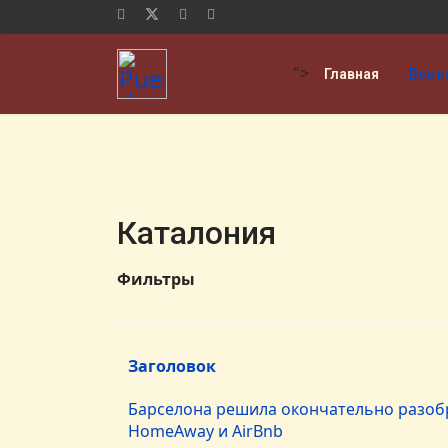
">
Главная
Все н
Каталония
Фильтры
Заголовок
Барселона решила окончательно разоб
HomeAway и AirBnb