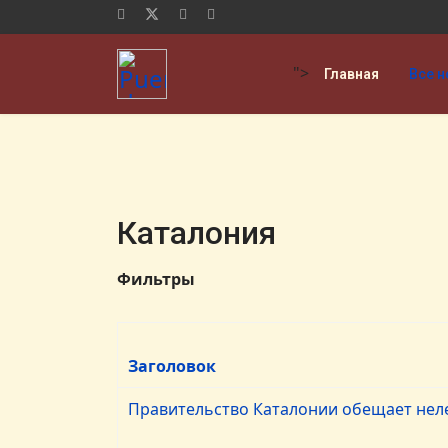
">
Главная
Все н
Каталония
Фильтры
Заголовок
Правительство Каталонии обещает неле