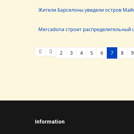
Жители Барселоны увидели остров Май
Mercadona строит распределительный ц
2
3
4
5
6
7
8
9
Information