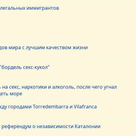
елегальных иммигрантов
дов мира с лучшим качеством жизни
"бордель секс-кукол"
на секс, наркотики и алкоголь, после чего угнал
деть море
ду городами Torredembarra и Vilafranca
л референдум о независимости Каталонии