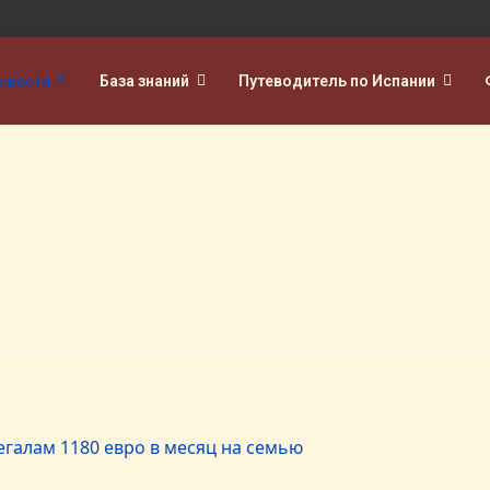
овости
База знаний
Путеводитель по Испании
галам 1180 евро в месяц на семью