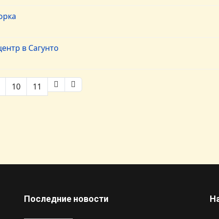
орка
ентр в Сагунто
10
11
Последние новости
Н