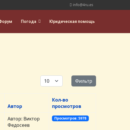
info@4ru.es
Форум
Погода
Юридическая помощь
Кол-во строк:
Фильтр
Кол-во
Автор
просмотров
Автор: Виктор
Просмотров: 5978
Федосеев