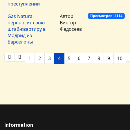
преступлении
Gas Natural
Автор:
Просмотров: 2114
переносит свою
Виктор
штаб-квартиру в
Федосеев
Мадрид из
Барселоны
1
2
3
4
5
6
7
8
9
10
Information