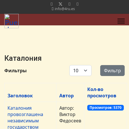
info@4ru.es
Каталония
Кол-во строк:
Фильтры
Фильтр
Кол-во
Заголовок
Автор
просмотров
Каталония
Автор:
Просмотров: 5370
провозглашена
Виктор
независимым
Федосеев
государством