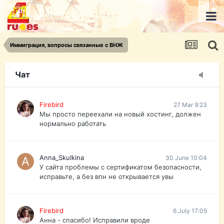
urist.dokument@gmail.com
https://pasport-ua.com/
Телеграмм @uristpassua
Иммиграция, вопросы связанные с ВНЖ
Firebird
27 Mar 9:23
Друзья - из России без VPN сайт и форум
открываются?
Чат
Firebird
27 Mar 9:23
Мы просто переехали на новый хостинг, должен
нормально работать
Anna_Skulkina
30 June 10:04
У сайта проблемы с сертификатом безопасности,
исправьте, а без впн не открывается увы
Firebird
6 July 17:05
Анна - спасибо! Исправили вроде