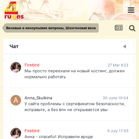
urist.dokument@gmail.com
https://pasport-ua.com/
Телеграмм @uristpassua
Визовые и консульские вопросы, Шенгенская виза
Firebird
27 Mar 9:23
Друзья - из России без VPN сайт и форум
открываются?
Чат
Firebird
27 Mar 9:23
Мы просто переехали на новый хостинг, должен
нормально работать
Anna_Skulkina
30 June 10:04
У сайта проблемы с сертификатом безопасности,
исправьте, а без впн не открывается увы
Firebird
6 July 17:05
Анна - спасибо! Исправили вроде