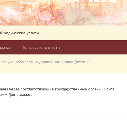
Юридические услуги
оманда
Пользователи в сети
го форума?т из э
-то уже обучался на управление лодкой(яхтой) ?
димость в оформлении документов, то мы поможем Вам! Паспорт г
спорт, идентификационный код инн, гражданство Украины, вид на ж
ановление, после утери, первое получение, оформление с нуля.
аем через соответствующие государственные органы. Почта
амм @uristpassua