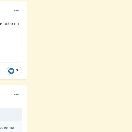
и себе на
7
ню вашу