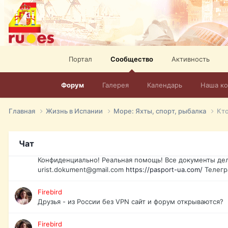
elevision-in-spain.html
Тел: +972-526-384-339
David16
Книги
David16
Портал
Сообщество
Активность
@David16
Форум
Галерея
Календарь
Наша к
David16
Подскажите пожалуйста, как удалить свой аккаунт из это
Главная
Жизнь в Испании
Море: Яхты, спорт, рыбалка
Кто
Юрист юа
Если Вы попали в трудную ситуацию и возникла необхо
Украины, id-карта, свидетельство о рождении, загранпа
Чат
права и другие сопутствующие документы. Обмен, восст
Конфиденциально! Реальная помощь! Все документы дел
urist.dokument@gmail.com
https://pasport-ua.com/
Телегр
Firebird
Друзья - из России без VPN сайт и форум открываются?
Firebird