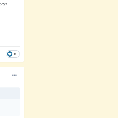
огут
6