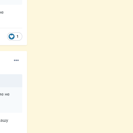
не
1
ме не
вашу