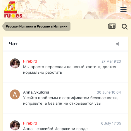
urist.dokument@gmail.com
https://pasport-ua.com/
Телеграмм @uristpassua
Русская Испания и Русские в Испании
Firebird
27 Mar 9:23
Друзья - из России без VPN сайт и форум
открываются?
Чат
Firebird
27 Mar 9:23
Мы просто переехали на новый хостинг, должен
нормально работать
Anna_Skulkina
30 June 10:04
У сайта проблемы с сертификатом безопасности,
исправьте, а без впн не открывается увы
Firebird
6 July 17:05
Анна - спасибо! Исправили вроде