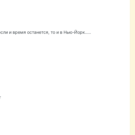
сли и время останется, то и в Нью-Йорк.....
т