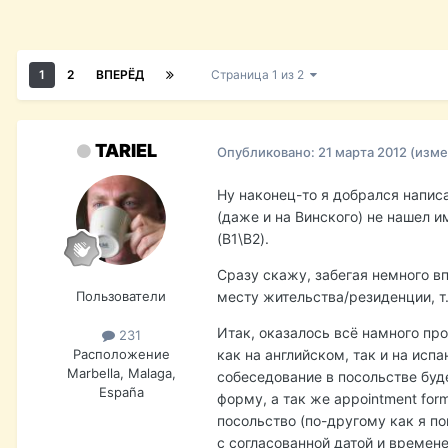
1
2
ВПЕРЁД
Страница 1 из 2
TARIEL
Опубликовано:
21 марта 2012
(изме
Ну наконец-то я добрался написа
(даже и на Винского) не нашел 
(B1\B2).
Сразу скажу, забегая немного вп
Пользователи
месту жительства/резиденции, т.е.
Итак, оказалось всё намного пр
231
Расположение
как на английском, так и на исп
Marbella, Malaga,
собеседование в посольстве буде
España
форму, а так же appointment for
посольство (по-другому как я п
с согласованной датой и времене