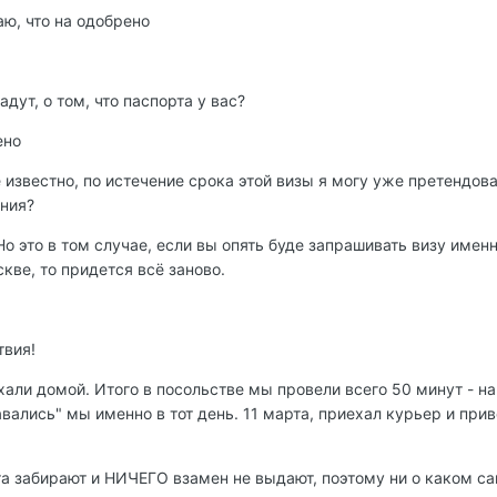
маю, что на одобрено
дут, о том, что паспорта у вас?
ено
 известно, по истечение срока этой визы я могу уже претендова
ания?
Но это в том случае, если вы опять буде запрашивать визу имен
скве, то придется всё заново.
твия!
али домой. Итого в посольстве мы провели всего 50 минут - на 
давались" мы именно в тот день. 11 марта, приехал курьер и при
рта забирают и НИЧЕГО взамен не выдают, поэтому ни о каком с