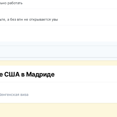
ьно работать
те, а без впн не открывается увы
ве США в Мадриде
Шенгенская виза