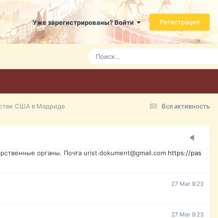
ь справится даже ребенок. Быстрое оформление договора с
Регистрация
Уже зарегистрированы? Войти
7 Mar 3:21
7 Mar 3:24
7 Mar 3:28
стве США в Мадриде
Вся активность
15 Mar 16:47
ажданина Украины, id-карта, свидетельство о рождении,
менты. Обмен, восстановление, после утери, первое
рственные органы. Почта urist.dokument@gmail.com
https://pas
27 Mar 9:23
27 Mar 9:23