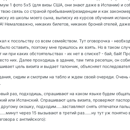
ум 1 фото 5х5 (для визы США, они знают даже в Испании) и с
твою связь со страной пребывания/резиденции и как закономер
писку из школы моего сына, выписку из курсов обучения испан
А! Немаловажно, никаких билетов, никаких броней отелей, даже
ехал к посольству со всем семейством. Тут оговорочка - необх
 было оставить, поэтому мне пришлось их взять. Но в таком сл
т ни при каких обстоятельствах - их нет в списке? - бай, бай! П
сто них. Далее проходишь в здание, там типа ресепшн, он соб
ашивает цель визита и выдает талончик, объясняет последовател
дания, сидим и смотрим на табло и ждем своей очереди. Очень 
.
вый раз, подходишь, спрашивают на каком языке будем общать
ский или Испанский. Спрашивают цель визита, проверяют паспорт
 к другому окошку, подходим.....заставляют снять отпечатки па
е......минут через 15 вызывают в третий раз......ну тут уж понят
говора с английского):