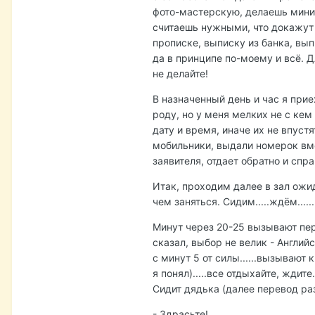
фото-мастерскую, делаешь миним
считаешь нужными, что докажут 
прописке, выписку из банка, вы
да в принципе по-моему и всё. Д
не делайте!
В назначенный день и час я при
роду, но у меня мелких не с кем
дату и время, иначе их не впустя
мобильники, выдали номерок вме
заявителя, отдает обратно и спр
Итак, проходим далее в зал ожи
чем заняться. Сидим.....ждём......
Минут через 20-25 вызывают пер
сказал, выбор не велик - Англий
с минут 5 от силы......вызывают
я понял).....все отдыхайте, ждит
Сидит дядька (далее перевод раз
- Здрасьте!