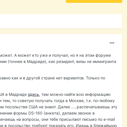
может. А может кто уже и получал, но я на этом форуме
ии (точнее в Мадриде), как резидент, визы не иммигранта
авно как и в другой стране нет вариантов. Только по
США в Мадриде
здесь
, там можно найти всю информацию
и тем, то советую получать тогда в Москве, т.к. по-любому
ом посольстве США не знают. Далее .....распечатываешь эту
лнении формы DS-160 (анкета), делаем звонок в
твечаешь на вопросы, они тебе присылают письмо по e-mail
оде в посольство требуют показать его. Идешь в ближайшую