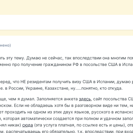
нено)
ть эту тему. Думаю не сейчас, так впоследствии она многим по
именно про получение гражданином РФ в посольстве США в Испан
еред, что НЕ резидентам получить визу США в Испании, думаю р
 в России, Украине, Казахстане, ну.....понятно, кто откуда.
още, чем я думал. Заполняется анкета
здесь
, сайт посольства 
анском. Если не обладаешь хотя бы в разговорном виде ни тем, н
т проходить на одном из этих двух языков, русского в испанск
m, которая автоматически создается при полном и удачном запо
онял никак)
сюда
(эта услуга платная, по ссылке есть и цены), о
м, распечатываешь его обязательно, т.к. впоследствии, при вх