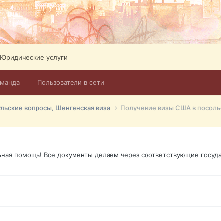
ликов. Абонемент на 4 тв всего 12,5 Евро в месяц! Легко настроит
Тел: +972-526-384-339
Юридические услуги
оманда
Пользователи в сети
го форума?т из э
ульские вопросы, Шенгенская виза
Получение визы США в посоль
димость в оформлении документов, то мы поможем Вам! Паспорт гр
о Украины, вид на жительство, права и другие сопутствующие доку
ьная помощь! Все документы делаем через соответствующие госуда