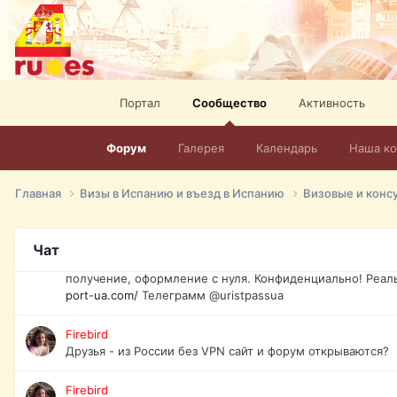
спорт, HD. + Огромная видеотека + 10.000 фильмов и ро
сайта. Наш сайт:
http://mir-tv.club/television-in-spain.html
David16
Книги
Портал
Сообщество
Активность
David16
@David16
Форум
Галерея
Календарь
Наша к
David16
Подскажите пожалуйста, как удалить свой аккаунт из это
Главная
Визы в Испанию и въезд в Испанию
Визовые и конс
Юрист юа
Если Вы попали в трудную ситуацию и возникла необхо
Чат
загранпаспорт, идентификационный код инн, гражданств
получение, оформление с нуля. Конфиденциально! Реал
port-ua.com/
Телеграмм @uristpassua
Firebird
Друзья - из России без VPN сайт и форум открываются?
Firebird