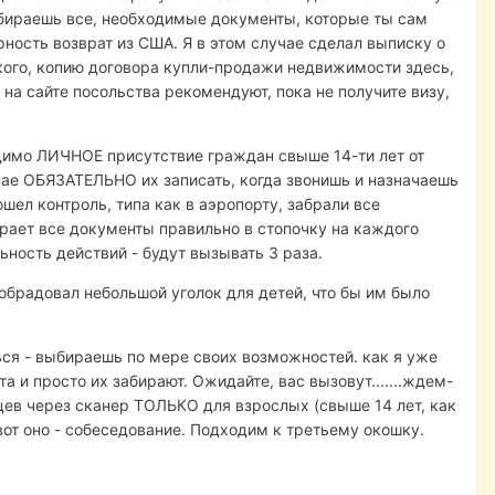
обираешь все, необходимые документы, которые ты сам
ность возврат из США. Я в этом случае сделал выписку о
ского, копию договора купли-продажи недвижимости здесь,
 на сайте посольства рекомендуют, пока не получите визу,
одимо ЛИЧНОЕ присутствие граждан свыше 14-ти лет от
учае ОБЯЗАТЕЛЬНО их записать, когда звонишь и назначаешь
рошел контроль, типа как в аэропорту, забрали все
ирает все документы правильно в стопочку на каждого
ьность действий - будут вызывать 3 раза.
обрадовал небольшой уголок для детей, что бы им было
ся - выбираешь по мере своих возможностей. как я уже
а и просто их забирают. Ожидайте, вас вызовут.......ждем-
льцев через сканер ТОЛЬКО для взрослых (свыше 14 лет, как
но вот оно - собеседование. Подходим к третьему окошку.