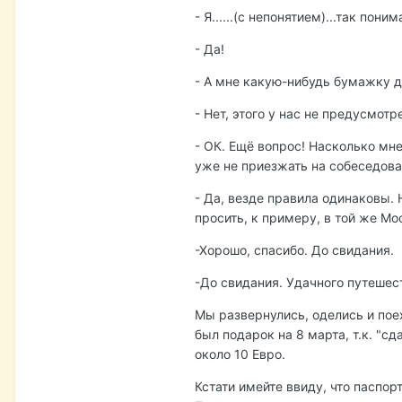
- Я......(с непонятием)...так пони
- Да!
- А мне какую-нибудь бумажку да
- Нет, этого у нас не предусмотр
- ОК. Ещё вопрос! Насколько мне
уже не приезжать на собеседов
- Да, везде правила одинаковы. 
просить, к примеру, в той же Мо
-Хорошо, спасибо. До свидания.
-До свидания. Удачного путешес
Мы развернулись, оделись и поех
был подарок на 8 марта, т.к. "с
около 10 Евро.
Кстати имейте ввиду, что паспо