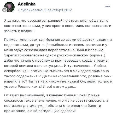
Adelinka
Опубликовано:
6 сентября 2012
Я думаю, что русские за границей не стесняются общаться с
соотечественниками, у них просто ненормальная ненависть и
зависть к людям!!!
Пример: мне нравиться Испания со всеми её достоинствами и
недостатками, да тут ещё приболела и совсем раскисла и у
меня вдруг созрела идея перебраться на ПМЖ в Испанию.
Зарегистрировалась на одном русско-испанском форуме (
дабы что узнать о проблемах при переезде), создала тему в
которой описала свою ситуацию... И тут началось... Упрёки,
оскорбления, негативные высказывая в мой адрес примерно
такого содержания:-" Да ты ненормальная! Что, розовые очки
нацепила то? Ты тут на Х никому не нужна! Очумели, только и
умеете Россию хаить! И всё в этом духе...
От таких высказываний, я конечно была в шоке! У меня
сложилось такое впечатление, что я у не совета спросила, а
поставила ультиматум, чтобы они мне оплатили билет и
проживание, а ещё резиденцию сделали!