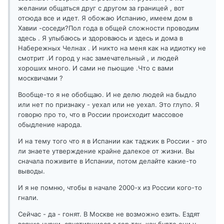
желании общаться друг с другом за границей , вот
отсюда все и идет. Я обожаю Испанию, имеем дом в
Хавии -соседи?Пол года в общей сложности проводим
здесь . Я улыбаюсь и здороваюсь и здесь и дома в
Набережных Челнах . И никто на меня как на идиотку не
смотрит .И город у нас замечательный , и людей
хороших много. И сами не пьющие .Что с вами
москвичами ?
Вообще-то я не обобщаю. И не делю людей на быдло
или нет по признаку - уехал или не уехал. Это глупо. Я
говорю про то, что в России происходит массовое
обыдление народа.
И на тему того что я в Испании как таджик в России - это
ли знаете утверждение крайне далекое от жизни. Вы
сначала поживите в Испании, потом делайте какие-то
выводы.
И я не помню, чтобы в начале 2000-х из России кого-то
гнали.
Сейчас - да - гонят. В Москве не возможно езить. Ездят