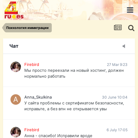
urist.dokument@gmail.com
https://pasport-ua.com/
Телеграмм @uristpassua
Психология иммиграции
Firebird
27 Mar 9:23
Друзья - из России без VPN сайт и форум
открываются?
Чат
Firebird
27 Mar 9:23
Мы просто переехали на новый хостинг, должен
нормально работать
Anna_Skulkina
30 June 10:04
У сайта проблемы с сертификатом безопасности,
исправьте, а без впн не открывается увы
Firebird
6 July 17:05
Анна - спасибо! Исправили вроде