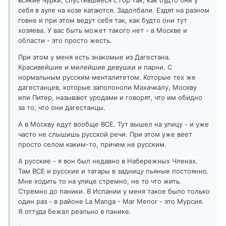
всякие чурки, спустившиеся с гор так, как будто они у
себя в ауле на козе катаются. Задолбали. Ездят на разном
говне и при этом ведут себя так, как будто они тут
хозяева. У вас быть может такого нет - в Москве и
области - это просто жесть.
При этом у меня есть знакомые из Дагестана.
Красивейшие и милейшие девушки и парни. С
нормальным русским менталитетом. Которые тех же
дагестанцев, которые заполоноли Махачкалу, Москву
или Питер, называют уродами и говорят, что им обидно
за то, что они дагестанцы.
А в Москву едут вообще ВСЕ. Тут вышел на улицу - и уже
часто не слышишь русской речи. При этом уже веет
просто селом каким-то, причем не русским.
А русские - я вон был недавно в Набережных Членах.
Там ВСЕ и русские и татары в задницу пьяные постоянно.
Мне ходить то на улице стремно, не то что жить.
Стремно до паники. В Испании у меня такое было только
один раз - в районе La Manga - Mar Menor - это Мурсия.
Я оттуда бежал реально в панике.