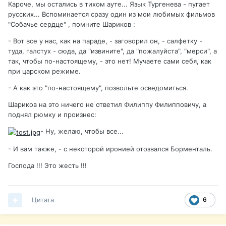
Кароче, мы остались в тихом ауте... Язык Тургенева - пугает
русских... Вспоминается сразу один из мои любимых фильмов
"Собачье сердце" , помните Шариков :
- Вот все у нас, как на параде, - заговорил он, - салфетку -
туда, галстух - сюда, да "извините", да "пожалуйста", "мерси", а
так, чтобы по-настоящему, - это нет! Мучаете сами себя, как
при царском режиме.
- А как это "по-настоящему", позвольте осведомиться.
Шариков на это ничего не ответил Филиппу Филипповичу, а
поднял рюмку и произнес:
- Ну, желаю, чтобы все...
- И вам также, - с некоторой иронией отозвался Борменталь.
Господа !!! Это жесть !!!
Цитата
6