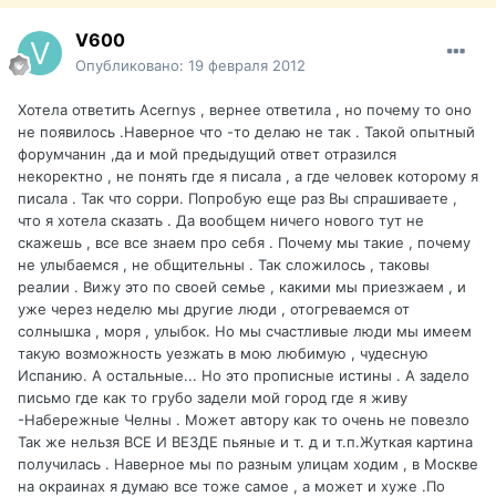
V600
Опубликовано:
19 февраля 2012
Хотела ответить Acernys , вернее ответила , но почему то оно
не появилось .Наверное что -то делаю не так . Такой опытный
форумчанин ,да и мой предыдущий ответ отразился
некоректно , не понять где я писала , а где человек которому я
писала . Так что сорри. Попробую еще раз Вы спрашиваете ,
что я хотела сказать . Да вообщем ничего нового тут не
скажешь , все все знаем про себя . Почему мы такие , почему
не улыбаемся , не общительны . Так сложилось , таковы
реалии . Вижу это по своей семье , какими мы приезжаем , и
уже через неделю мы другие люди , отогреваемся от
солнышка , моря , улыбок. Но мы счастливые люди мы имеем
такую возможность уезжать в мою любимую , чудесную
Испанию. А остальные... Но это прописные истины . А задело
письмо где как то грубо задели мой город где я живу
-Набережные Челны . Может автору как то очень не повезло
Так же нельзя ВСЕ И ВЕЗДЕ пьяные и т. д и т.п.Жуткая картина
получилась . Наверное мы по разным улицам ходим , в Москве
на окраинах я думаю все тоже самое , а может и хуже .По