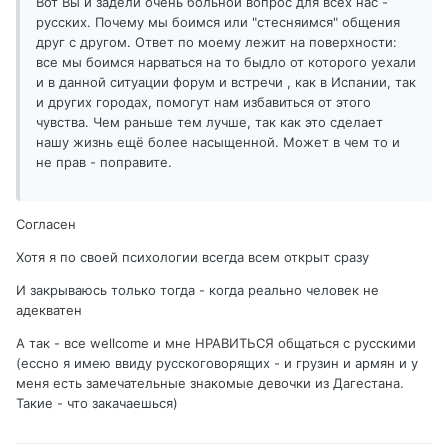
Вот Вы и задели очень больной вопрос для всех нас -
русских. Почему мы боимся или "стесняимся" общения
друг с другом. Ответ по моему лежит на поверхности:
все мы боимся нарваться на то быдло от которого уехали
и в данной ситуации форум и встречи , как в Испании, так
и других городах, помогут нам избавиться от этого
чувства. Чем раньше тем лучше, так как это сделает
нашу жизнь ещё более насыщенной. Может в чем то и
не прав - поправите.
Согласен
Хотя я по своей психологии всегда всем открыт сразу
И закрываюсь только тогда - когда реально человек не
адекватен
А так - все wellcome и мне НРАВИТЬСЯ общаться с русскими
(ессно я имею ввиду русскоговорящих - и грузин и армян и у
меня есть замечательные знакомые девочки из Дагестана.
Такие - что закачаешься)