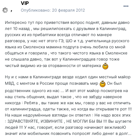
VIP
Опубликовано:
20 февраля 2012
Интересно тут про приветствия вопрос поднят, давным давно
лет 10 назад , мы решилипоехать с друзьями в Калининград,
русских из из прибалтики всегда отличают по манере
разговора, у нас нет этого ГЭ, ШО и т.д. учительница русского
языка из Смоленска мамина подруга очень любила со мной
общаться и говорила , что такого чистого языка в Смоленске
не слышала давно, так вот у Калининградцев говор тоже
чистый видимо из-за оторванности от материка
Ну и с нами в Калининграде везде ходил один местный майор
МВД, с ментом в России проще познавать мир
Он был
родственник одного из нас ... И вот этот майор посмотрев на
наш стиль общения, выдал такое , что не забуду наверное
никогда : Ребята , вы такие же как мы, говор у вас не отличить
от калининградца, одеты также, но когда вы открываете рот !!!
На наши недоумённые взгляды он ответил : Не надо всех этих
: ЗДРАВСТВУЙТЕ, ИЗВИНИТЕ , НЕ МОГЛИ БЫ ВЫ !!! Вы шугаете
людей !!! У нас, говорит, если разговор начинают вежливоЮ
значит или мобильник позвонить попросят либо денег в долг...