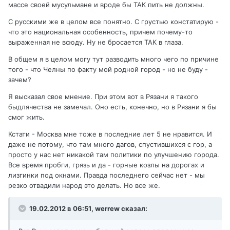
массе своей мусульмане и вроде бы ТАК пить не должны.
С русскими же в целом все понятно. С грустью констатирую -
что это национальная особенность, причем почему-то
выраженная не всюду. Ну не бросается ТАК в глаза.
В общем я в целом могу тут разводить много чего по причине
того - что Челны по факту мой родной город - но не буду -
зачем?
Я высказал свое мнение. При этом вот в Рязани я такого
быдлячества не замечал. Оно есть, конечно, но в Рязани я бы
смог жить.
Кстати - Москва мне тоже в последние лет 5 не нравится. И
даже не потому, что там много дагов, спустившихся с гор, а
просто у нас нет никакой там политики по улучшению города.
Все время пробги, грязь и да - горные козлы на дорогах и
лизгинки под окнами. Правда последнего сейчас нет - мы
резко отвадили народ это делать. Но все же.
19.02.2012 в 06:51, werrew сказал: