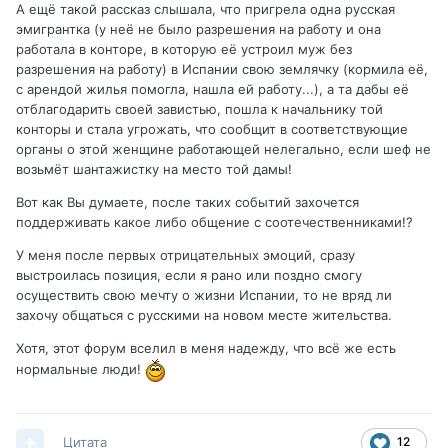
А ещё такой рассказ слышала, что пригрела одна русская
эмигрантка (у неё не было разрешения на работу и она
работала в конторе, в которую её устроил муж без
разрешения на работу) в Испании свою землячку (кормила её,
с арендой жилья помогла, нашла ей работу...), а та дабы её
отблагодарить своей завистью, пошла к начальнику той
конторы и стала угрожать, что сообщит в соответствующие
органы о этой женщине работающей нелегально, если шеф не
возьмёт шантажистку на место той дамы!
Вот как Вы думаете, после таких событий захочется
поддерживать какое либо общение с соотечественниками!?
У меня после первых отрицательных эмоций, сразу
выстроилась позиция, если я рано или поздно смогу
осуществить свою мечту о жизни Испании, то не вряд ли
захочу общаться с русскими на новом месте жительства.
Хотя, этот форум вселил в меня надежду, что всё же есть
нормальные люди!
Цитата
12