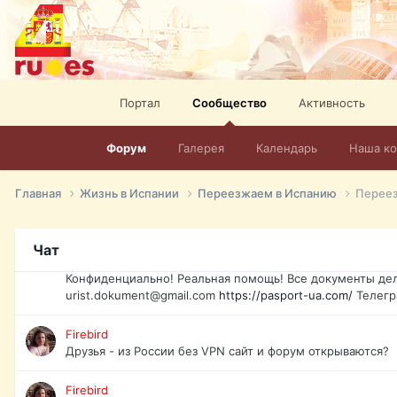
elevision-in-spain.html
Тел: +972-526-384-339
David16
Книги
David16
Портал
Сообщество
Активность
@David16
Форум
Галерея
Календарь
Наша к
David16
Подскажите пожалуйста, как удалить свой аккаунт из это
Главная
Жизнь в Испании
Переезжаем в Испанию
Переез
Юрист юа
Если Вы попали в трудную ситуацию и возникла необхо
Украины, id-карта, свидетельство о рождении, загранпа
Чат
права и другие сопутствующие документы. Обмен, восст
Конфиденциально! Реальная помощь! Все документы дел
urist.dokument@gmail.com
https://pasport-ua.com/
Телегр
Firebird
Друзья - из России без VPN сайт и форум открываются?
Firebird