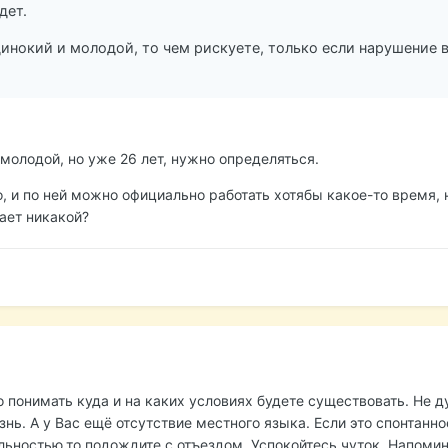
дет.
динокий и молодой, то чем рискуете, только если нарушение 
и молодой, но уже 26 лет, нужно определяться.
, и по ней можно официально работать хотябы какое-то время, 
ает никакой?
 понимать куда и на каких условиях будете существовать. Не д
нь. А у Вас ещё отсутствие местного языка. Если это спонтанн
льностью,то подождите с отъездом. Успокойтесь чуток. Напоми