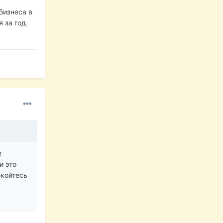
бизнеса в
 за год.
е
и это
окойтесь