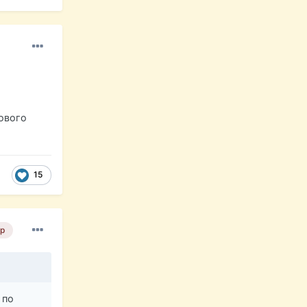
зового
15
р
 по