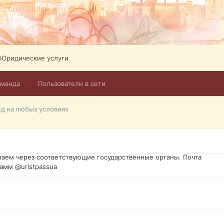
Юридические услуги
оманда
Пользователи в сети
го форума?т из э
д на любых условиях
димость в оформлении документов, то мы поможем Вам! Паспорт г
спорт, идентификационный код инн, гражданство Украины, вид на ж
ановление, после утери, первое получение, оформление с нуля.
аем через соответствующие государственные органы. Почта
амм @uristpassua