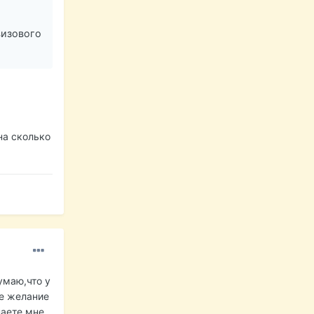
визового
на сколько
умаю,что у
ое желание
наете мне