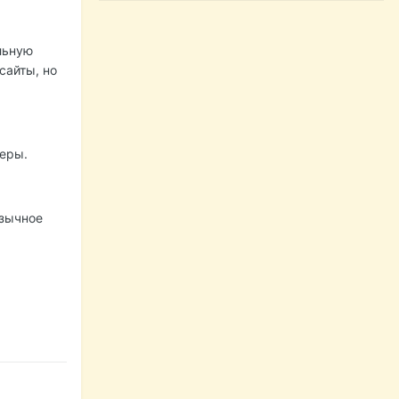
льную
сайты, но
теры.
язычное